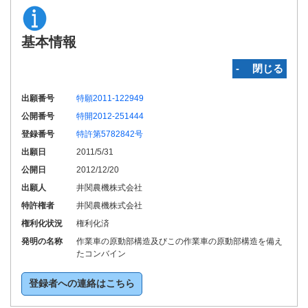
基本情報
‐ 閉じる
出願番号
特願2011-122949
公開番号
特開2012-251444
登録番号
特許第5782842号
出願日
2011/5/31
公開日
2012/12/20
出願人
井関農機株式会社
特許権者
井関農機株式会社
権利化状況
権利化済
発明の名称
作業車の原動部構造及びこの作業車の原動部構造を備え
たコンバイン
登録者への連絡はこちら