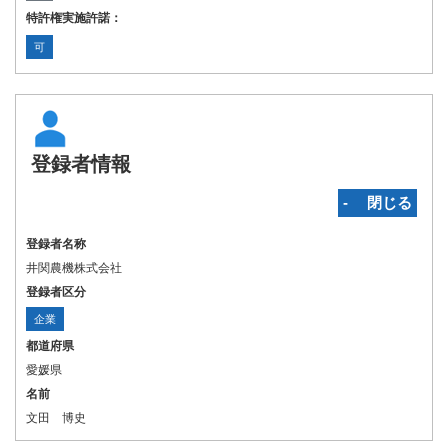
特許権実施許諾：
可
登録者情報
‐ 閉じる
登録者名称
井関農機株式会社
登録者区分
企業
都道府県
愛媛県
名前
文田 博史