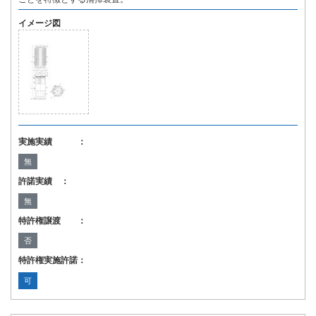
イメージ図
実施実績 ：
無
許諾実績 ：
無
特許権譲渡 ：
否
特許権実施許諾：
可