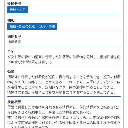
技術分野
機械・加工
機能
機械・部品の製造
洗浄・除去
適用製品
清掃装置
目的
ダクト等の管の内壁面に付着した油塵等の付着物を分離し、清掃性能を向
上可能な清掃装置を提供する。
効果
清掃体に付着した付着物が壁面に再付着することを予防でき、壁面の付着
物を効率良く分離することができる。これにより、人手によらずダクト内
を清掃することができ、定期的なダクト内の清掃をすることができる。
清掃体の表面から離れた付着物が壁面に再付着することを防止できる。
技術概要
壁面に付着した付着物を分離させる清掃体と、前記清掃体を公転させなが
ら自転させる駆動手段と、を備えた清掃装置であって、
前記清掃体と接触した状態を維持するように設けられ、前記清掃体の自転
によって前記清掃体に付着した付着物を回収する第１の回収手段を備えた
ことを特徴とする清掃装置。