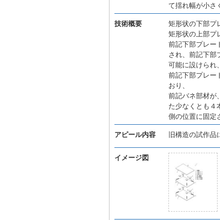
て揺れ幅が小さ
技術概要
矩形状の下部プ
矩形状の上部プ
前記下部プレー
され、前記下部
可能に設けられ
前記下部プレー
おり、
前記バネ部材が
た少なくとも４
側の位置に固定
アピール内容
旧構造の試作品
イメージ図