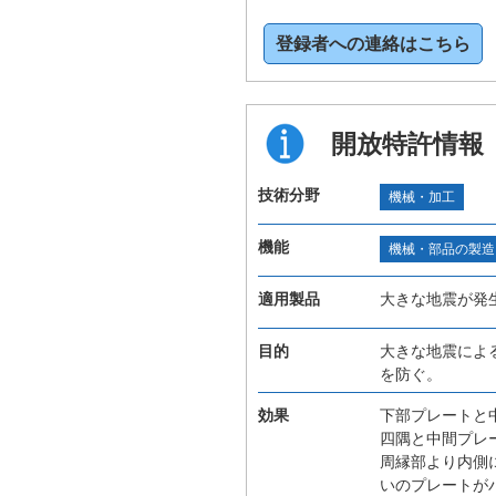
登録者への連絡はこちら
開放特許情報
技術分野
機械・加工
機能
機械・部品の製造
適用製品
大きな地震が発
目的
大きな地震によ
を防ぐ。
効果
下部プレートと
四隅と中間プレ
周縁部より内側
いのプレートが