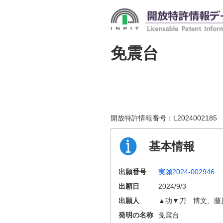
免震台
開放特許情報番号：
L2024002185
基本情報
出願番号
実願2024-002946
出願日
2024/9/3
出願人
▲功▼刀 博文、藤
発明の名称
免震台