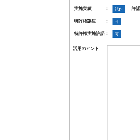
実施実績 ：
許
試作
特許権譲渡 ：
可
特許権実施許諾：
可
活用のヒント