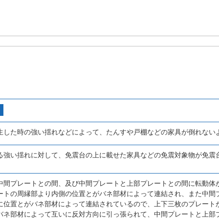
生した時の強い揺れなどによって、たんすや戸棚などの家具が倒れない
る強い揺れに対して、免震台の上に載せた家具などの免震対象物が免震
中間プレートとの間、及び中間プレートと上部プレートとの間に転動体
ートの周縁部より内側の位置とがバネ部材によって連結され、また中間
に位置とがバネ部材によって連結されているので、上下三枚のプレート
バネ部材によって互いに反対方向に引っ張られて、中間プレートと上部