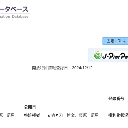
固定URLを
開放特許情報登録日：
2024/12/12
登録番号
公開日
原 辰男
特許権者
▲功▼刀 博文、藤原 辰男
権利化状