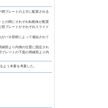
中間プレートの上方に配置される
トとの間にそれぞれ転動体が配置
上部プレートがそれぞれスライド
れがバネ部材によって連結されて
周縁部より内側の位置に固定され
部プレートの下面の周縁部より内
きるよう本案を考案した。