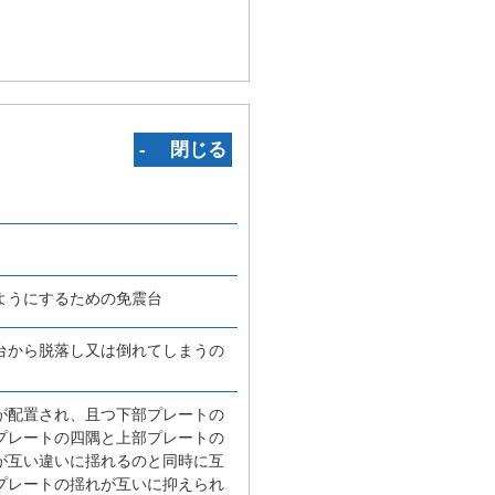
‐ 閉じる
ようにするための免震台
台から脱落し又は倒れてしまうの
が配置され、且つ下部プレートの
プレートの四隅と上部プレートの
が互い違いに揺れるのと同時に互
プレートの揺れが互いに抑えられ