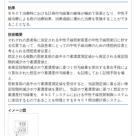
効果
ＢＮＣＴ治療時における計画付与線量の確保が極めて容易となり、中性子
線治療による癌の治療効果、治療成績に優れた治療を実施することができ
ることとなる。
技術概要
それぞれの患者毎に決定される中性子線照射装置の中性子線照射口に対す
る位置であって、当該患者にとっての中性子線治療のための理想的位置と
考えられる理想患者位置と、
想定される複数の照射直前の血中ホウ素濃度測定値から推定される推定段
階的減少ホウ素濃度値と、
各推定段階的減少ホウ素濃度値に基づく付与線量を算出する算出手段によ
り算出された想定ホウ素濃度付与線量と、を記憶しておく記憶手段を備
え、
照射直前の血中ホウ素濃度測定値を受信すると、当該測定値に最も近い推
定段階的減少ホウ素濃度値を選択し、当該ホウ素濃度値に基づく想定ホウ
素濃度付与線量を、ＢＮＣＴシステムにおける中性子線照射制御システム
に送信するものであることを特徴とするＢＮＣＴ用治療計画システム。
イメージ図