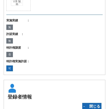
実施実績 ：
無
許諾実績 ：
無
特許権譲渡 ：
否
特許権実施許諾：
可
登録者情報
‐ 閉じる