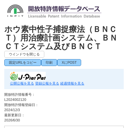
ホウ素中性子捕捉療法（ＢＮＣ
Ｔ）用治療計画システム、ＢＮ
ＣＴシステム及びＢＮＣＴ
ウインドウを閉じる
固定URLをコピー
印刷
XにPOST
公開公報を見る
登録公報を見る
経過情報を見る
開放特許情報番号：
L2024002120
開放特許情報登録日：
2024/12/3
最新更新日：
2026/6/30