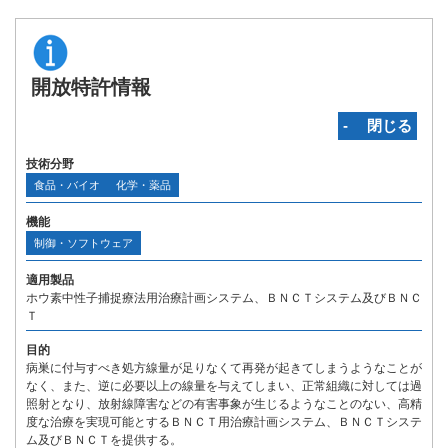
開放特許情報
‐ 閉じる
技術分野
食品・バイオ
化学・薬品
機能
制御・ソフトウェア
適用製品
ホウ素中性子捕捉療法用治療計画システム、ＢＮＣＴシステム及びＢＮＣ
Ｔ
目的
病巣に付与すべき処方線量が足りなくて再発が起きてしまうようなことが
なく、また、逆に必要以上の線量を与えてしまい、正常組織に対しては過
照射となり、放射線障害などの有害事象が生じるようなことのない、高精
度な治療を実現可能とするＢＮＣＴ用治療計画システム、ＢＮＣＴシステ
ム及びＢＮＣＴを提供する。