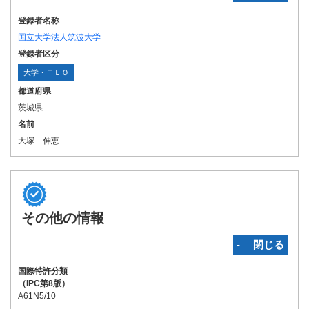
登録者名称
国立大学法人筑波大学
登録者区分
大学・ＴＬＯ
都道府県
茨城県
名前
大塚 伸恵
その他の情報
‐ 閉じる
国際特許分類
（IPC第8版）
A61N5/10