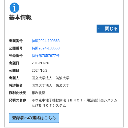
基本情報
‐ 閉じる
出願番号
特願2024-109863
公開番号
特開2024-133668
登録番号
特許第7857677号
出願日
2019/11/26
公開日
2024/10/2
出願人
国立大学法人 筑波大学
特許権者
国立大学法人 筑波大学
権利化状況
権利化済
発明の名称
ホウ素中性子捕捉療法（ＢＮＣＴ）用治療計画システム
及びＢＮＣＴシステム
登録者への連絡はこちら