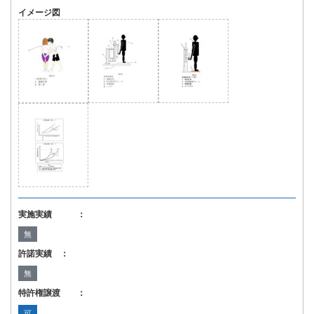
イメージ図
実施実績 ：
無
許諾実績 ：
無
特許権譲渡 ：
可