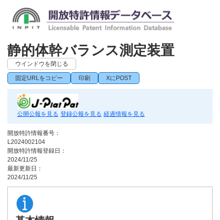
静的体幹バランス測定装置
ウインドウを閉じる
固定URLをコピー
印刷
XにPOST
公開公報を見る
登録公報を見る
経過情報を見る
開放特許情報番号：
L2024002104
開放特許情報登録日：
2024/11/25
最新更新日：
2024/11/25