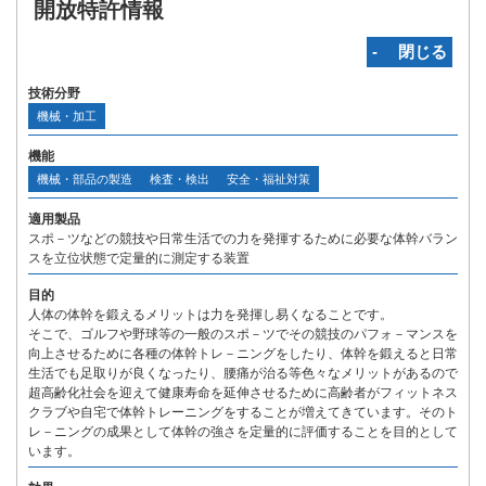
開放特許情報
‐ 閉じる
技術分野
機械・加工
機能
機械・部品の製造
検査・検出
安全・福祉対策
適用製品
スポ－ツなどの競技や日常生活での力を発揮するために必要な体幹バラン
スを立位状態で定量的に測定する装置
目的
人体の体幹を鍛えるメリットは力を発揮し易くなることです。
そこで、ゴルフや野球等の一般のスポ－ツでその競技のパフォ－マンスを
向上させるために各種の体幹トレ－ニングをしたり、体幹を鍛えると日常
生活でも足取りが良くなったり、腰痛が治る等色々なメリットがあるので
超高齢化社会を迎えて健康寿命を延伸させるために高齢者がフィットネス
クラブや自宅で体幹トレーニングをすることが増えてきています。そのト
レ－ニングの成果として体幹の強さを定量的に評価することを目的として
います。