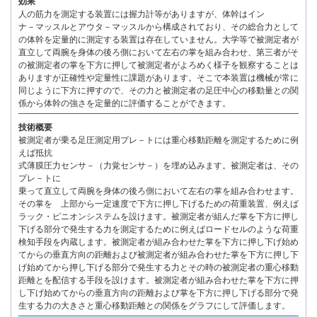
効果
人の筋力を測定する装置には握力計等がありますが、体幹はイン
ナ－マッスルとアウタ－マッスルから構成されており、その総合力として
の体幹を定量的に測定する装置は存在していません。大学等で被測定者が
直立して両腕を身体の後ろ側において左右の掌を組み合わせ、第三者がそ
の被測定者の掌を下方に押して被測定者がよろめく様子を観察することは
ありますが正確性や定量性に課題があります。そこで本装置は機械が常に
同じように下方に押すので、その力と被測定者の足圧中心の移動量との関
係から体幹の強さを定量的に評価することができます。
技術概要
被測定者が乗る足圧測定用プレ－トには重心移動距離を測定するために例
えば抵抗
式薄膜圧力センサ－（力覚センサ－）を埋め込みます。被測定者は、その
プレ－トに
乗って直立して両腕を身体の後ろ側において左右の掌を組み合わせます。
その掌を 上部から一定速度で下方に押し下げるための荷重装置、例えば
ラック・ピニオンシステムを設けます。被測定者が組んだ掌を下方に押し
下げる部分で発生する力を測定するために例えばロードセルのような荷重
検知手段を内蔵します。被測定者が組み合わせた掌を下方に押し下げ始め
てからの垂直方向の距離および被測定者が組み合わせた掌を下方に押し下
げ始めてから押し下げる部分で発生する力とその時の被測定者の重心移動
距離とを配信する手段を設けます。被測定者が組み合わせた掌を下方に押
し下げ始めてからの垂直方向の距離および掌を下方に押し下げる部分で発
生する力の大きさと重心移動距離との関係をグラフにして評価します。