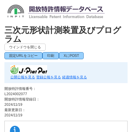
三次元形状計測装置及びプログ
ラム
ウインドウを閉じる
固定URLをコピー
印刷
XにPOST
公開公報を見る
登録公報を見る
経過情報を見る
開放特許情報番号：
L2024002077
開放特許情報登録日：
2024/11/19
最新更新日：
2024/11/19