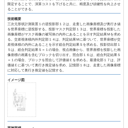
限定することで、演算コストを下げると共に、精度及び頑健性を向上させ
ることができる。
技術概要
三次元形状計測装置１の逆投影部１２は、走査した画像座標及び奥行き値
を世界座標に逆投影する。投影マスク判定部１３は、世界座標を投影した
画像座標がマスク画像の被写体の内外にあることを示す判定結果Ｍを求め
る。交差視体積内外判定部１４は、判定結果Ｍに基づいて、世界座標が交
差視体積の内外にあることを示す総合判定結果Ｓを求める。投影切出部１
５は、総合判定結果Ｓ＝１の場合、視点画像から、世界座標を投影した画
像座標の画素を含むブロックを切り出す。照合部１６は、総合判定結果Ｓ
＝１の場合、ブロックを照合して評価値Ｅを求める。最適化部１７は、評
価値Ｅに基づいて奥行き推定値を求め、記憶部１８は、走査した画像座標
に対応して奥行き推定値を記憶する。
イメージ図