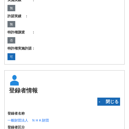
実施実績 ：
無
許諾実績 ：
無
特許権譲渡 ：
否
特許権実施許諾：
可
登録者情報
‐ 閉じる
登録者名称
一般財団法人 ＮＨＫ財団
登録者区分