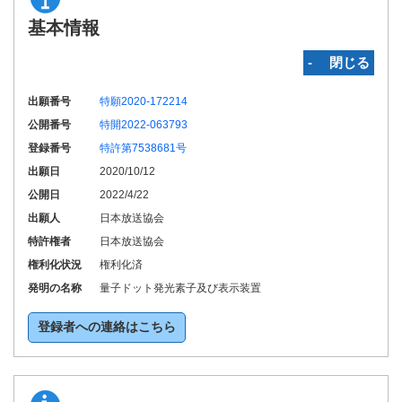
基本情報
‐ 閉じる
出願番号
特願2020-172214
公開番号
特開2022-063793
登録番号
特許第7538681号
出願日
2020/10/12
公開日
2022/4/22
出願人
日本放送協会
特許権者
日本放送協会
権利化状況
権利化済
発明の名称
量子ドット発光素子及び表示装置
登録者への連絡はこちら