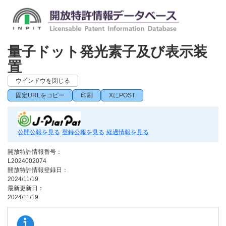
量子ドット発光素子及び表示装
置
ウインドウを閉じる
固定URLをコピー
印刷
XにPOST
公開公報を見る
登録公報を見る
経過情報を見る
開放特許情報番号：
L2024002074
開放特許情報登録日：
2024/11/19
最新更新日：
2024/11/19