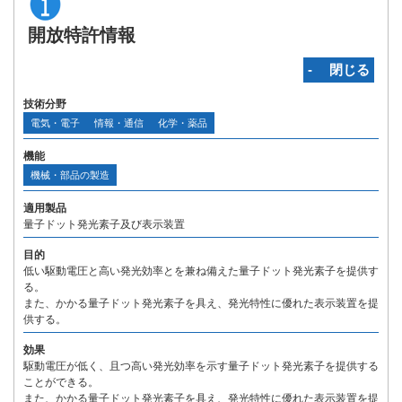
開放特許情報
‐ 閉じる
技術分野
電気・電子
情報・通信
化学・薬品
機能
機械・部品の製造
適用製品
量子ドット発光素子及び表示装置
目的
低い駆動電圧と高い発光効率とを兼ね備えた量子ドット発光素子を提供す
る。
また、かかる量子ドット発光素子を具え、発光特性に優れた表示装置を提
供する。
効果
駆動電圧が低く、且つ高い発光効率を示す量子ドット発光素子を提供する
ことができる。
また、かかる量子ドット発光素子を具え、発光特性に優れた表示装置を提