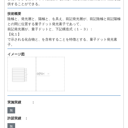
供することができる。
技術概要
陰極と、発光層と、陽極と、を具え、前記発光層が、前記陰極と前記陽極
との間に位置する量子ドット発光素子であって、
前記発光層が、量子ドットと、下記構造式（１－３）：
【化１】
で示される化合物と、を含有することを特徴とする、量子ドット発光素
子。
イメージ図
実施実績 ：
無
許諾実績 ：
無