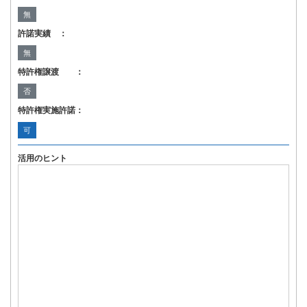
無
許諾実績 ：
無
特許権譲渡 ：
否
特許権実施許諾：
可
活用のヒント