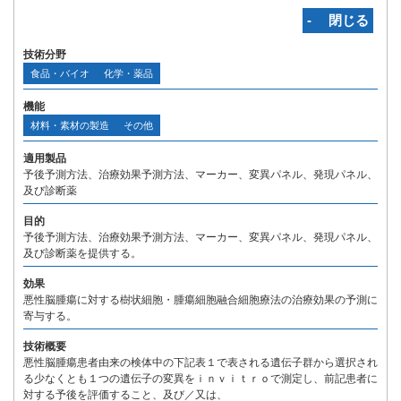
‐ 閉じる
技術分野
食品・バイオ
化学・薬品
機能
材料・素材の製造
その他
適用製品
予後予測方法、治療効果予測方法、マーカー、変異パネル、発現パネル、
及び診断薬
目的
予後予測方法、治療効果予測方法、マーカー、変異パネル、発現パネル、
及び診断薬を提供する。
効果
悪性脳腫瘍に対する樹状細胞・腫瘍細胞融合細胞療法の治療効果の予測に
寄与する。
技術概要
悪性脳腫瘍患者由来の検体中の下記表１で表される遺伝子群から選択され
る少なくとも１つの遺伝子の変異をｉｎｖｉｔｒｏで測定し、前記患者に
対する予後を評価すること、及び／又は、