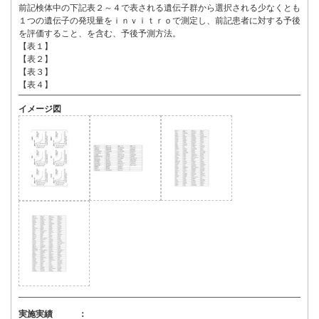
前記検体中の下記表２～４で表される遺伝子群から選択される少なくとも
１つの遺伝子の発現量をｉｎｖｉｔｒｏで測定し、前記患者に対する予後
を評価すること、を含む、予後予測方法。
【表１】
【表２】
【表３】
【表４】
イメージ図
実施実績 ：