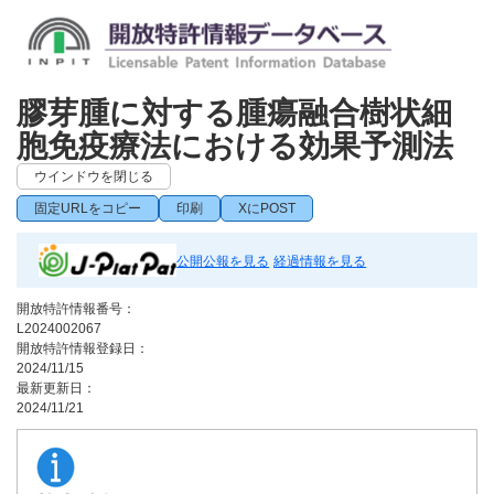
膠芽腫に対する腫瘍融合樹状細
胞免疫療法における効果予測法
ウインドウを閉じる
固定URLをコピー
印刷
XにPOST
公開公報を見る
経過情報を見る
開放特許情報番号：
L2024002067
開放特許情報登録日：
2024/11/15
最新更新日：
2024/11/21