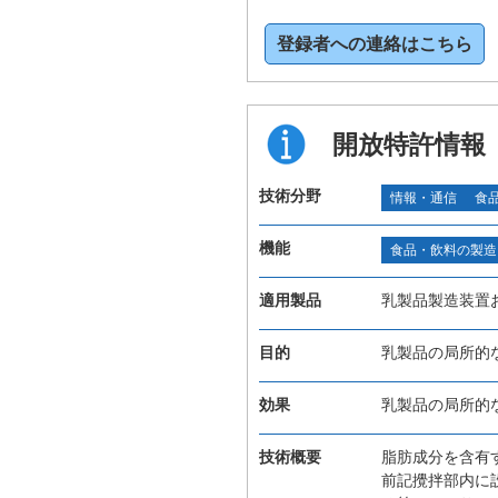
登録者への連絡はこちら
開放特許情報
技術分野
情報・通信
食
機能
食品・飲料の製造
適用製品
乳製品製造装置
目的
乳製品の局所的
効果
乳製品の局所的
技術概要
脂肪成分を含有
前記攪拌部内に