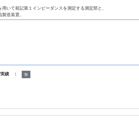
、
を用いて前記第１インピーダンスを測定する測定部と、
品製造装置。
諾実績 ：
無