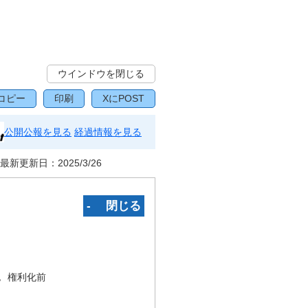
ウインドウを閉じる
コピー
印刷
XにPOST
公開公報を見る
経過情報を見る
最新更新日：
2025/3/26
‐ 閉じる
況
権利化前