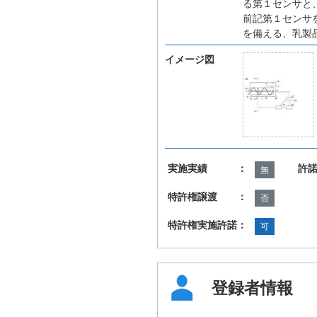
る第１センサと
前記第１センサ
を備える、乳製
イメージ図
実施実績 ：
許
無
特許権譲渡 ：
否
特許権実施許諾：
可
登録者情報