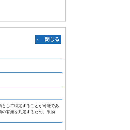
‐ 閉じる
柄として特定することが可能であ
柄の有無を判定するため、果物