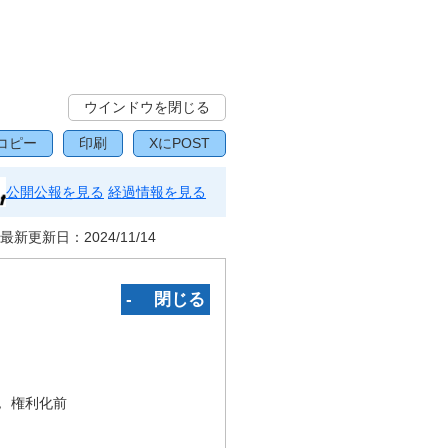
ウインドウを閉じる
コピー
印刷
XにPOST
公開公報を見る
経過情報を見る
最新更新日：
2024/11/14
‐ 閉じる
況
権利化前