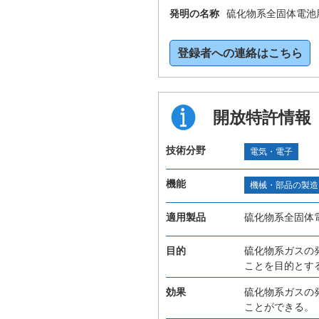
発明の名称
硫化物系全固体電池
登録者への連絡はこちら
開放特許情報
技術分野
電気・電子
機能
機械・部品の製造
適用製品
硫化物系全固体
目的
硫化物系ガスの
ことを目的とす
効果
硫化物系ガスの
ことができる。