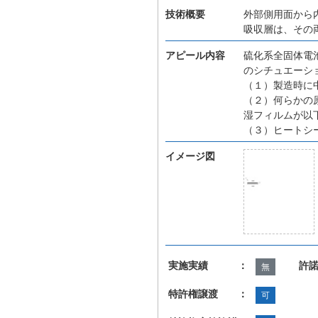
技術概要
外部側用面から
吸収層は、その
アピール内容
硫化系全固体電
のシチュエーシ
（１）製造時に
（２）何らかの
湿フィルムが以
（３）ヒートシ
イメージ図
実施実績 ：
許
無
特許権譲渡 ：
可