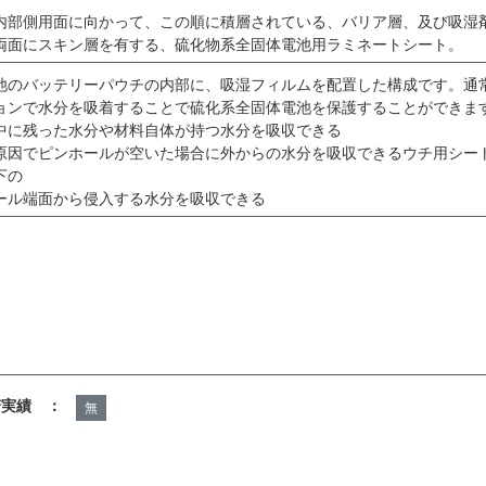
内部側用面に向かって、この順に積層されている、バリア層、及び吸湿剤
両面にスキン層を有する、硫化物系全固体電池用ラミネートシート。
池のバッテリーパウチの内部に、吸湿フィルムを配置した構成です。通
ョンで水分を吸着することで硫化系全固体電池を保護することができま
中に残った水分や材料自体が持つ水分を吸収できる
原因でピンホールが空いた場合に外からの水分を吸収できるウチ用シー
下の
ール端面から侵入する水分を吸収できる
諾実績 ：
無