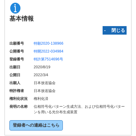
基本情報
‐ 閉じる
出願番号
特願2020-138966
公開番号
特開2022-034984
登録番号
特許第7514696号
出願日
2020/8/19
公開日
2022/3/4
出願人
日本放送協会
特許権者
日本放送協会
権利化状況
権利化済
発明の名称
位相符号化パターン生成方法、および位相符号化パター
ンを用いる光分布生成装置
登録者への連絡はこちら