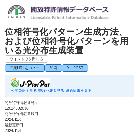
位相符号化パターン生成方法、
および位相符号化パターンを用
いる光分布生成装置
ウインドウを閉じる
固定URLをコピー
印刷
XにPOST
公開公報を見る
登録公報を見る
経過情報を見る
開放特許情報番号：
L2024002030
開放特許情報登録日：
2024/11/6
最新更新日：
2024/11/6