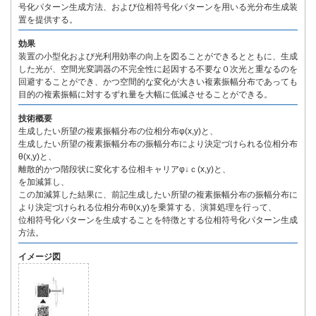
号化パターン生成方法、および位相符号化パターンを用いる光分布生成装
置を提供する。
効果
装置の小型化および光利用効率の向上を図ることができるとともに、生成
した光が、空間光変調器の不完全性に起因する不要な０次光と重なるのを
回避することができ、かつ空間的な変化が大きい複素振幅分布であっても
目的の複素振幅に対するずれ量を大幅に低減させることができる。
技術概要
生成したい所望の複素振幅分布の位相分布φ(x,y)と、
生成したい所望の複素振幅分布の振幅分布により決定づけられる位相分布
θ(x,y)と、
離散的かつ階段状に変化する位相キャリアφ↓ｃ(x,y)と、
を加減算し、
この加減算した結果に、前記生成したい所望の複素振幅分布の振幅分布に
より決定づけられる位相分布θ(x,y)を乗算する、演算処理を行って、
位相符号化パターンを生成することを特徴とする位相符号化パターン生成
方法。
イメージ図