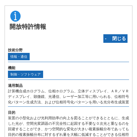
開放特許情報
‐ 閉じる
技術分野
情報・通信
機能
制御・ソフトウェア
適用製品
計算機合成ホログラム、位相ホログラム、立体ディスプレイ、ＡＲ／ＶＲ
ディスプレイ、顕微鏡、光通信、レーザー加工等に用いられる、位相符号
化パターン生成方法、および位相符号化パターンを用いる光分布生成装置
目的
装置の小型化および光利用効率の向上を図ることができるとともに、生成
した光が、空間光変調器の不完全性に起因する不要な０次光と重なるのを
回避することができ、かつ空間的な変化が大きい複素振幅分布であっても
目的の複素振幅分布に対するずれ量を大幅に低減することができる位相符