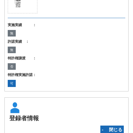
実施実績 ：
無
許諾実績 ：
無
特許権譲渡 ：
否
特許権実施許諾：
可
登録者情報
‐ 閉じる