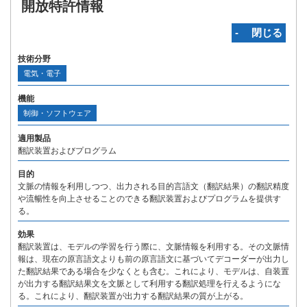
開放特許情報
‐ 閉じる
技術分野
電気・電子
機能
制御・ソフトウェア
適用製品
翻訳装置およびプログラム
目的
文脈の情報を利用しつつ、出力される目的言語文（翻訳結果）の翻訳精度
や流暢性を向上させることのできる翻訳装置およびプログラムを提供す
る。
効果
翻訳装置は、モデルの学習を行う際に、文脈情報を利用する。その文脈情
報は、現在の原言語文よりも前の原言語文に基づいてデコーダーが出力し
た翻訳結果である場合を少なくとも含む。これにより、モデルは、自装置
が出力する翻訳結果文を文脈として利用する翻訳処理を行えるようにな
る。これにより、翻訳装置が出力する翻訳結果の質が上がる。