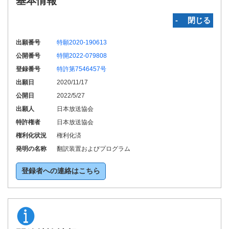
基本情報
‐ 閉じる
出願番号
特願2020-190613
公開番号
特開2022-079808
登録番号
特許第7546457号
出願日
2020/11/17
公開日
2022/5/27
出願人
日本放送協会
特許権者
日本放送協会
権利化状況
権利化済
発明の名称
翻訳装置およびプログラム
登録者への連絡はこちら