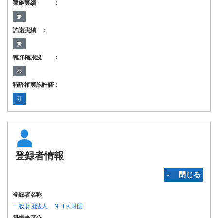
実施実績 ：
無
許諾実績 ：
無
特許権譲渡 ：
否
特許権実施許諾：
可
登録者情報
‐ 閉じる
登録者名称
一般財団法人 ＮＨＫ財団