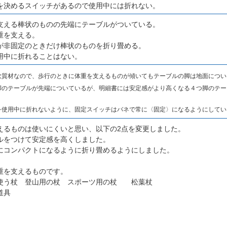
決めるスイッチがあるので使用中には折れない。
支える棒状のものの先端にテーブルがついている。
重を支える。
が非固定のときだけ棒状のものを折り畳める。
中に折れることはない。
軟質材なので、歩行のときに体重を支えるものが傾いてもテーブルの脚は地面につい
脚のテーブルが先端についているが、明細書には安定感がより高くなる４つ脚のテー
を使用中に折れないように、固定スイッチはバネで常に〈固定〉になるようにしてい
えるものは使いにくいと思い、以下の2点を変更しました。
ルをつけて安定感を高くしました。
にコンパクトになるように折り畳めるようにしました。
重を支えるものです。
使う杖 登山用の杖 スポーツ用の杖 松葉杖
道具