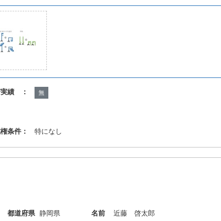
諾実績 ：
無
施権条件：
特になし
都道府県
静岡県
名前
近藤 啓太郎