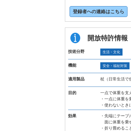
登録者への連絡はこちら
開放特許情報
技術分野
生活・文化
機能
安全・福祉対策
適用製品
杖（日常生活で
目的
一点で体重を支
・一点に体重を
・使わないとき
効果
・先端にテーブ
面に体重を乗せ
・折り畳めるこ