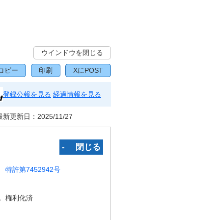
ウインドウを閉じる
コピー
印刷
XにPOST
登録公報を見る
経過情報を見る
最新更新日：
2025/11/27
‐ 閉じる
特許第7452942号
況
権利化済