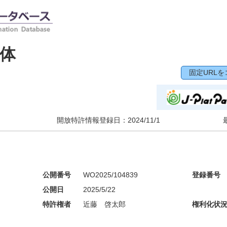
体
固定URLを
開放特許情報登録日：
2024/11/1
公開番号
WO2025/104839
登録番号
公開日
2025/5/22
特許権者
近藤 啓太郎
権利化状