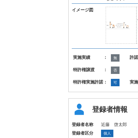
イメージ図
実施実績 ：
許
無
特許権譲渡 ：
否
特許権実施許諾：
実
可
登録者情報
登録者名称
近藤 啓太郎
登録者区分
個人