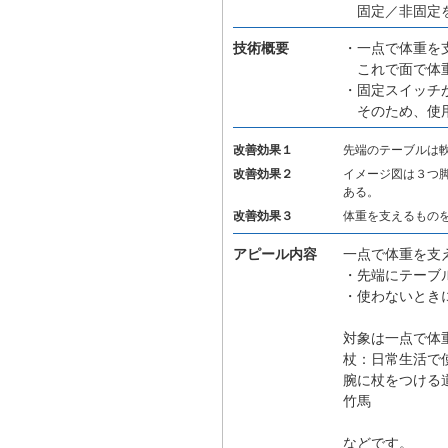
固定／非固定を
技術概要
・一点で体重を
これで面で体
・固定スイッチ
そのため、使用
改善効果１
先端のテーブルは
改善効果２
イメージ図は３つ
ある。
改善効果３
体重を支えるもの
アピール内容
一点で体重を支
・先端にテーブ
・使わないとき
対象は一点で体
杖：日常生活で
腕に杖をつける
竹馬
などです。