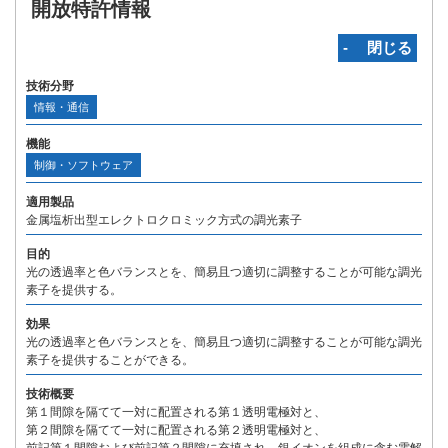
開放特許情報
‐ 閉じる
技術分野
情報・通信
機能
制御・ソフトウェア
適用製品
金属塩析出型エレクトロクロミック方式の調光素子
目的
光の透過率と色バランスとを、簡易且つ適切に調整することが可能な調光
素子を提供する。
効果
光の透過率と色バランスとを、簡易且つ適切に調整することが可能な調光
素子を提供することができる。
技術概要
第１間隙を隔てて一対に配置される第１透明電極対と、
第２間隙を隔てて一対に配置される第２透明電極対と、