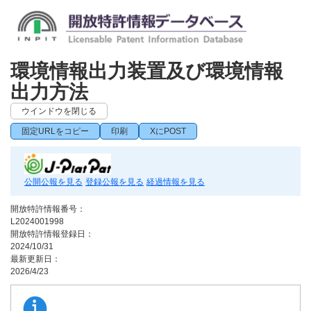
環境情報出力装置及び環境情報
出力方法
ウインドウを閉じる
固定URLをコピー
印刷
XにPOST
公開公報を見る
登録公報を見る
経過情報を見る
開放特許情報番号：
L2024001998
開放特許情報登録日：
2024/10/31
最新更新日：
2026/4/23