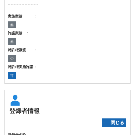
実施実績 ：
無
許諾実績 ：
無
特許権譲渡 ：
否
特許権実施許諾：
可
登録者情報
‐ 閉じる