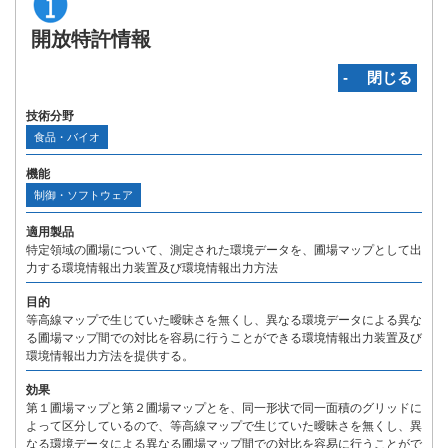
開放特許情報
‐ 閉じる
技術分野
食品・バイオ
機能
制御・ソフトウェア
適用製品
特定領域の圃場について、測定された環境データを、圃場マップとして出
力する環境情報出力装置及び環境情報出力方法
目的
等高線マップで生じていた曖昧さを無くし、異なる環境データによる異な
る圃場マップ間での対比を容易に行うことができる環境情報出力装置及び
環境情報出力方法を提供する。
効果
第１圃場マップと第２圃場マップとを、同一形状で同一面積のグリッドに
よって区分しているので、等高線マップで生じていた曖昧さを無くし、異
なる環境データによる異なる圃場マップ間での対比を容易に行うことがで