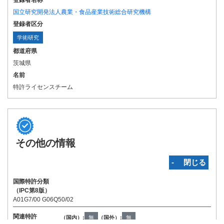
登録者名称
国立研究開発法人農業・食品産業技術総合研究機構
登録者区分
学術研究
都道府県
茨城県
名前
特許ライセンスチーム
その他の情報
‐ 閉じる
国際特許分類
（IPC第8版）
A01G7/00 G06Q50/02
関連特許
（国内）:
無
（国外）:
無