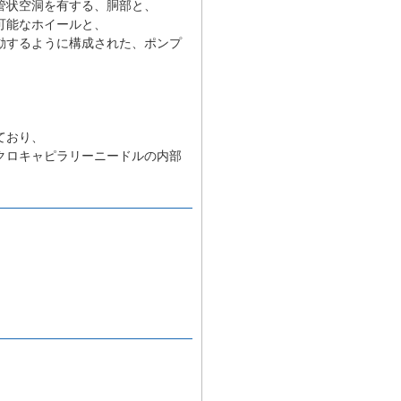
管状空洞を有する、胴部と、
可能なホイールと、
動するように構成された、ポンプ
ており、
クロキャピラリーニードルの内部