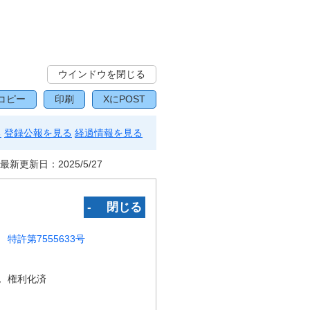
ウインドウを閉じる
コピー
印刷
XにPOST
る
登録公報を見る
経過情報を見る
最新更新日：
2025/5/27
‐ 閉じる
特許第7555633号
況
権利化済