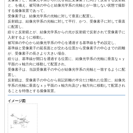
受像素子と、結像光学系からの光を前記受像素子に向けて反射する反射鏡
と、を備え、被写体の中心と結像光学系の光軸とが一致しない状態で撮影
する撮像装置であって、
受像素子は、結像光学系の光軸に対して垂直に配置し、
反射鏡は、結像光学系の光軸に対して平行、かつ、受像素子に対して垂直
に配置し、
絞りと反射鏡とが、結像光学系からの光が反射鏡で反射されて受像素子に
入射するように移動し、
被写体の中心から結像光学系の中心を通過する基準線を予め設定し、
基準線と受像素子の延長面とが交わる位置から受像素子の中心までの距離
が、受像素子の長さより大きい場合、
絞りは、基準線が開口を通過する位置に、結像光学系の光軸に垂直なｘｙ
平面のｘ軸方向に移動して配置され、
受像素子は、当該受像素子の中心が結像光学系の光軸と一致するように配
置し、
反射鏡は、受像素子の中心から前記距離の半分だけ離れた位置に、結像光
学系の光軸に垂直なｘｙ平面のｘ軸方向及びｙ軸方向に移動して配置され
ることを特徴とする撮像装置。
イメージ図