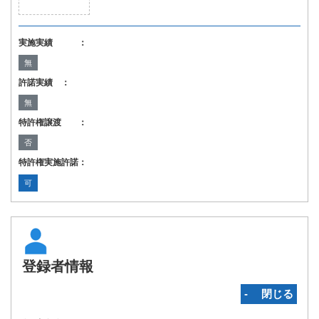
実施実績 ：
無
許諾実績 ：
無
特許権譲渡 ：
否
特許権実施許諾：
可
登録者情報
‐ 閉じる