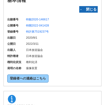
基本情報
‐ 閉じる
出願番号
特願2020-146617
公開番号
特開2022-041428
登録番号
特許第7519237号
出願日
2020/9/1
公開日
2022/3/11
出願人
日本放送協会
特許権者
日本放送協会
権利化状況
権利化済
発明の名称
撮像装置
登録者への連絡はこちら