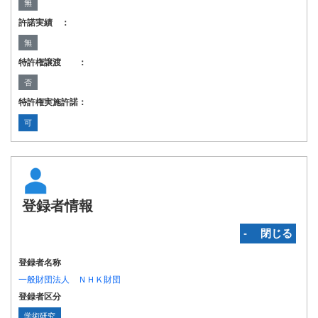
無
許諾実績 ：
無
特許権譲渡 ：
否
特許権実施許諾：
可
登録者情報
‐ 閉じる
登録者名称
一般財団法人 ＮＨＫ財団
登録者区分
学術研究