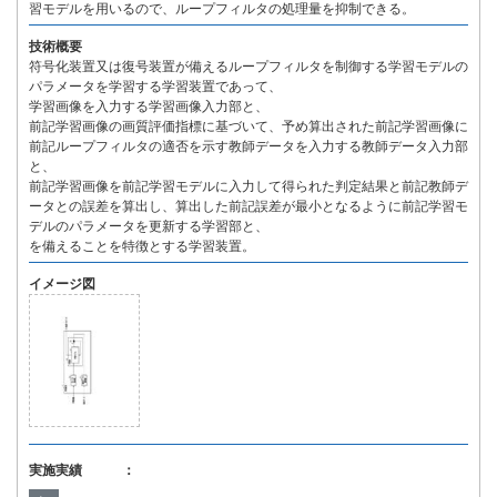
習モデルを用いるので、ループフィルタの処理量を抑制できる。
技術概要
符号化装置又は復号装置が備えるループフィルタを制御する学習モデルの
パラメータを学習する学習装置であって、
学習画像を入力する学習画像入力部と、
前記学習画像の画質評価指標に基づいて、予め算出された前記学習画像に
前記ループフィルタの適否を示す教師データを入力する教師データ入力部
と、
前記学習画像を前記学習モデルに入力して得られた判定結果と前記教師デ
ータとの誤差を算出し、算出した前記誤差が最小となるように前記学習モ
デルのパラメータを更新する学習部と、
を備えることを特徴とする学習装置。
イメージ図
実施実績 ：