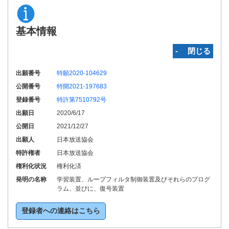
基本情報
‐ 閉じる
出願番号
特願2020-104629
公開番号
特開2021-197683
登録番号
特許第7510792号
出願日
2020/6/17
公開日
2021/12/27
出願人
日本放送協会
特許権者
日本放送協会
権利化状況
権利化済
発明の名称
学習装置、ループフィルタ制御装置及びそれらのプログ
ラム、並びに、復号装置
登録者への連絡はこちら