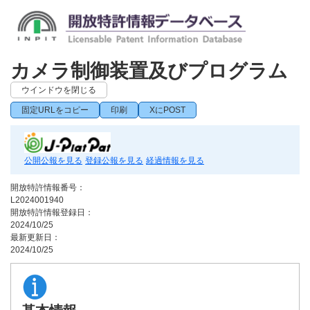
カメラ制御装置及びプログラム
ウインドウを閉じる
固定URLをコピー
印刷
XにPOST
公開公報を見る
登録公報を見る
経過情報を見る
開放特許情報番号：
L2024001940
開放特許情報登録日：
2024/10/25
最新更新日：
2024/10/25