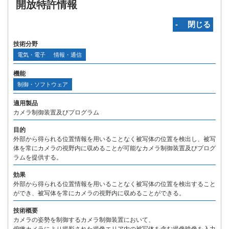
開放特許情報
‐ 閉じる
技術分野
電気・電子
情報・通信
機能
制御・ソフトウェア
適用製品
カメラ制御装置及びプログラム
目的
外部から得られる位置情報を用いることなく被写体の位置を検出し、被写
体を常にカメラの視野内に収めることが可能なカメラ制御装置及びプログ
ラムを提供する。
効果
外部から得られる位置情報を用いることなく被写体の位置を検出すること
ができ、被写体を常にカメラの視野内に収めることができる。
技術概要
カメラの姿勢を制御するカメラ制御装置において、