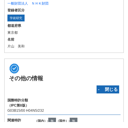
一般財団法人 ＮＨＫ財団
登録者区分
学術研究
都道府県
東京都
名前
片山 美和
その他の情報
‐ 閉じる
国際特許分類
（IPC第8版）
G03B15/00 H04N5/232
関連特許
（国内）:
無
（国外）:
無