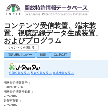
コンテンツ受信装置、端末装
置、視聴記録データ生成装置、
およびプログラム
ウインドウを閉じる
固定URLをコピー
印刷
XにPOST
公開公報を見る
登録公報を見る
経過情報を見る
開放特許情報番号：
L2024001936
開放特許情報登録日：
2024/10/25
最新更新日：
2024/10/25