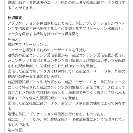
視聴記録データ作成者やユーザー以外の第三者が視聴記録データを検証す
ることができる。
技術概要
アプリケーションを稼働させるとともに、前記アプリケーションがコンテ
ンツ受信装置と連携動作するように制御するアプリケーション稼働部と、
データを保存する機能を持つデータ保存部と、
を備え、
前記アプリケーションは、
ユーザーを識別するためのユーザーＩＤを保持し、
連携先の前記コンテンツ受信装置から、前記コンテンツ受信装置が受信し
たコンテンツを識別するコンテンツ識別情報および前記コンテンツが配信
された配信時刻、に関連付けられた付加データを受信し、
受信した前記付加データおよび保持している前記ユーザーＩＤを、外部の
視聴記録データ生成装置に送信し、
前記視聴記録データ生成装置から、前記ユーザーＩＤと、前記付加データ
によって特定された前記コンテンツ識別情報と、前記付加データによって
特定された前記配信時刻の情報とを、秘密鍵でデジタル署名して得られる
署名データを含んだ視聴記録データを受信し、
受信した前記視聴記録データを、前記データ保存部の機能によって保存す
る、
処理を前記アプリケーション稼働部に行わせる、ものであり、
前記ユーザーＩＤが、前記視聴記録データ生成装置において管理されてい
るものである、
端末装置。