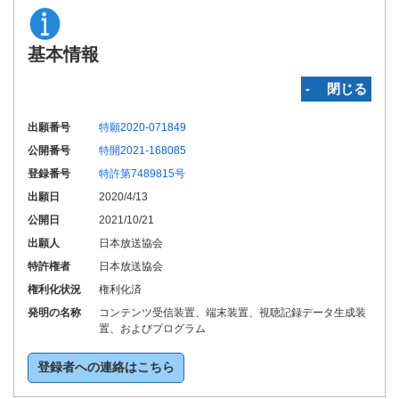
基本情報
‐ 閉じる
出願番号
特願2020-071849
公開番号
特開2021-168085
登録番号
特許第7489815号
出願日
2020/4/13
公開日
2021/10/21
出願人
日本放送協会
特許権者
日本放送協会
権利化状況
権利化済
発明の名称
コンテンツ受信装置、端末装置、視聴記録データ生成装
置、およびプログラム
登録者への連絡はこちら