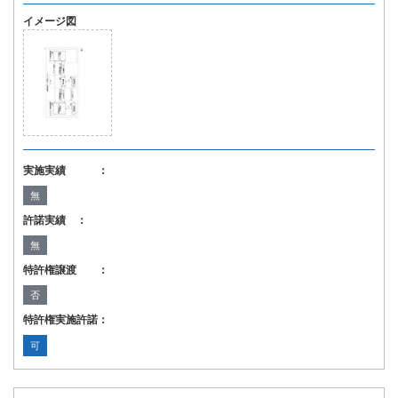
イメージ図
実施実績 ：
無
許諾実績 ：
無
特許権譲渡 ：
否
特許権実施許諾：
可