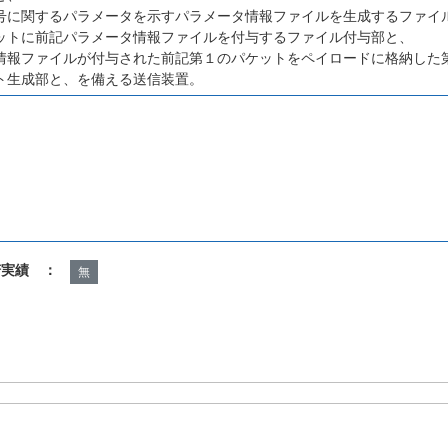
号に関するパラメータを示すパラメータ情報ファイルを生成するファイ
ットに前記パラメータ情報ファイルを付与するファイル付与部と、
情報ファイルが付与された前記第１のパケットをペイロードに格納した
ト生成部と、を備える送信装置。
諾実績 ：
無