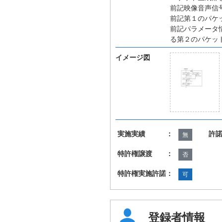
前記映像音声信
前記第１のパケ
前記パラメータ
る第２のパケッ
イメージ図
実施実績 ：
許
無
特許権譲渡 ：
否
特許権実施許諾：
可
登録者情報