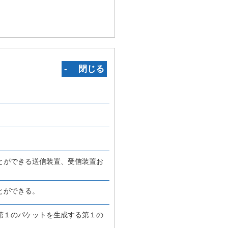
‐ 閉じる
とができる送信装置、受信装置お
とができる。
第１のパケットを生成する第１の