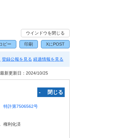
ウインドウを閉じる
コピー
印刷
XにPOST
る
登録公報を見る
経過情報を見る
最新更新日：
2024/10/25
‐ 閉じる
特許第7506562号
況
権利化済