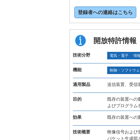
登録者への連絡はこちら
開放特許情報
技術分野
電気・電子
情
機能
制御・ソフトウェ
適用製品
送信装置、受信
目的
既存の装置への
よびプログラム
効果
既存の装置への
技術概要
映像信号および
パケット生成部