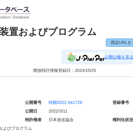
信装置およびプログラム
固定URLを
公開公報を見
開放特許情報登録日：
2024/10/25
公開番号
特開2022-041726
登録番号
公開日
2022/3/11
特許権者
日本放送協会
権利化状
およびプログラム