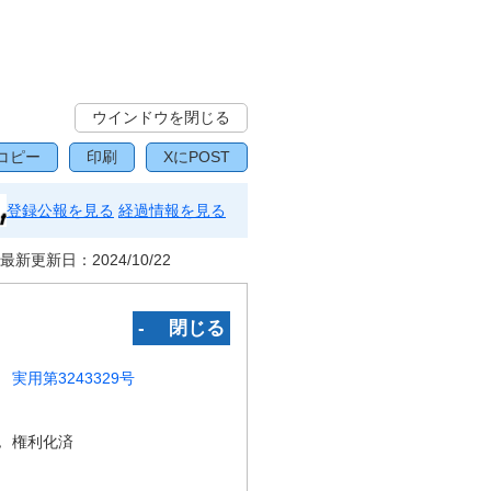
ウインドウを閉じる
コピー
印刷
XにPOST
登録公報を見る
経過情報を見る
最新更新日：
2024/10/22
‐ 閉じる
実用第3243329号
況
権利化済