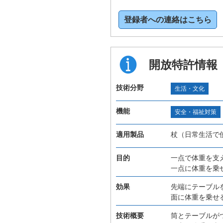
登録者への連絡はこちら
開放特許情報
技術分野
生活・文化
機能
安全・福祉対策
適用製品
杖（日常生活で
目的
一点で体重を支
一点に体重を乗
効果
先端にテーブル
面に体重を乗せ
技術概要
筒とテーブルが