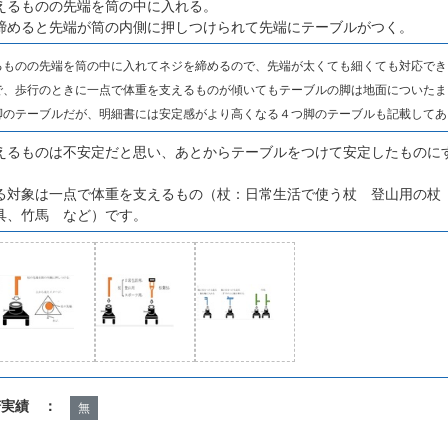
えるものの先端を筒の中に入れる。
締めると先端が筒の内側に押しつけられて先端にテーブルがつく。
るものの先端を筒の中に入れてネジを締めるので、先端が太くても細くても対応でき
で、歩行のときに一点で体重を支えるものが傾いてもテーブルの脚は地面についたま
脚のテーブルだが、明細書には安定感がより高くなる４つ脚のテーブルも記載してあ
えるものは不安定だと思い、あとからテーブルをつけて安定したものに
る対象は一点で体重を支えるもの（杖：日常生活で使う杖 登山用の
具、竹馬 など）です。
諾実績 ：
無