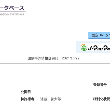
固定URLを
開放特許情報登録日：
2024/10/22
登録番号
公開日
特許権者
近藤 啓太郎
権利化状