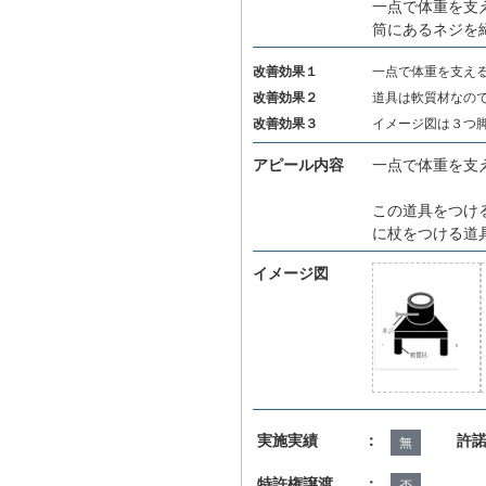
一点で体重を支
筒にあるネジを
改善効果１
一点で体重を支え
改善効果２
道具は軟質材なの
改善効果３
イメージ図は３つ
アピール内容
一点で体重を支
この道具をつけ
に杖をつける道
イメージ図
実施実績 ：
許
無
特許権譲渡 ：
否