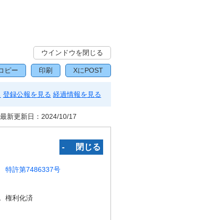
ウインドウを閉じる
コピー
印刷
XにPOST
る
登録公報を見る
経過情報を見る
最新更新日：
2024/10/17
‐ 閉じる
特許第7486337号
況
権利化済