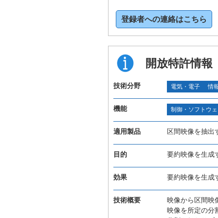
登録者への連絡はこちら
開放特許情報
技術分野
電気・電子
情
機能
制御・ソフトウェ
適用製品
区間映像を抽出
目的
要約映像を生成
効果
要約映像を生成
技術概要
映像から区間映
映像を所定の分