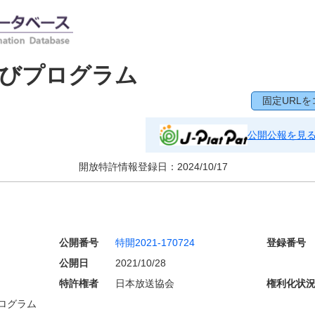
及びプログラム
固定URLを
公開公報を見
開放特許情報登録日：
2024/10/17
公開番号
特開2021-170724
登録番号
公開日
2021/10/28
特許権者
日本放送協会
権利化状
ログラム