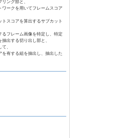
プリング部と、
トワークを用いてフレームスコア
ットスコアを算出するサブカット
するフレーム画像を特定し、特定
を抽出する切り出し部と、
して、
アを有する組を抽出し、抽出した