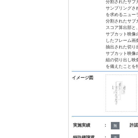
分割されたサブ
サンプリングさ
を求めるニュー
分割されたサブ
スコア算出部と
サブカット映像
したフレーム画
抽出された切り
サブカット映像
組の切り出し映
を備えたことを
イメージ図
実施実績 ：
許
無
特許権譲渡 ：
否