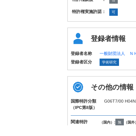
特許権実施許諾：
可
登録者情報
登録者名称
一般財団法人 Ｎ
登録者区分
学術研究
その他の情報
国際特許分類
G06T7/00 H04N
（IPC第8版）
関連特許
（国内）:
無
（国外