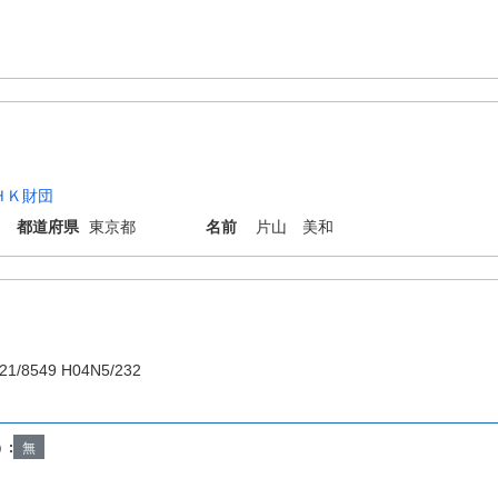
ＨＫ財団
都道府県
東京都
名前
片山 美和
21/8549 H04N5/232
）:
無