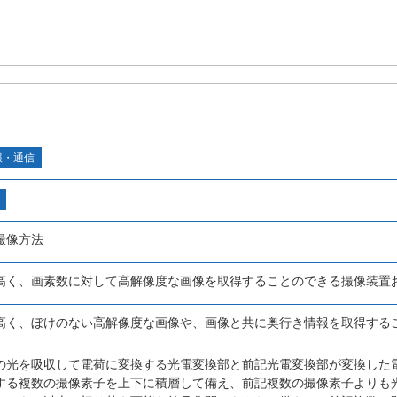
報・通信
撮像方法
高く、画素数に対して高解像度な画像を取得することのできる撮像装置
高く、ぼけのない高解像度な画像や、画像と共に奥行き情報を取得する
の光を吸収して電荷に変換する光電変換部と前記光電変換部が変換した
する複数の撮像素子を上下に積層して備え、前記複数の撮像素子よりも