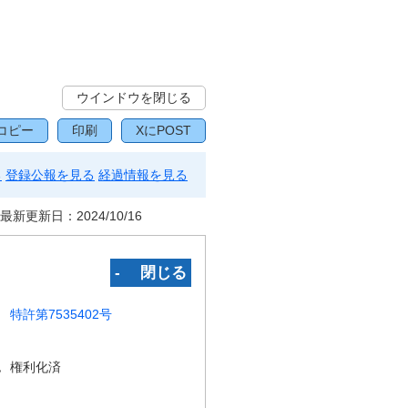
ウインドウを閉じる
コピー
印刷
XにPOST
る
登録公報を見る
経過情報を見る
最新更新日：
2024/10/16
‐ 閉じる
特許第7535402号
況
権利化済