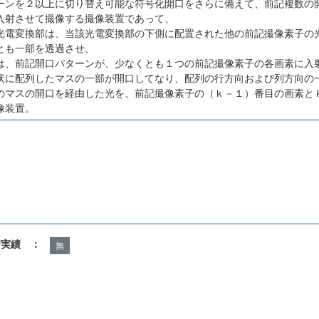
ーンを２以上に切り替え可能な符号化開口をさらに備えて、前記複数の
入射させて撮像する撮像装置であって、
光電変換部は、当該光電変換部の下側に配置された他の前記撮像素子の
とも一部を透過させ、
は、前記開口パターンが、少なくとも１つの前記撮像素子の各画素に入
状に配列したマスの一部が開口してなり、配列の行方向および列方向の
のマスの開口を経由した光を、前記撮像素子の（ｋ－１）番目の画素と
像装置。
諾実績 ：
無