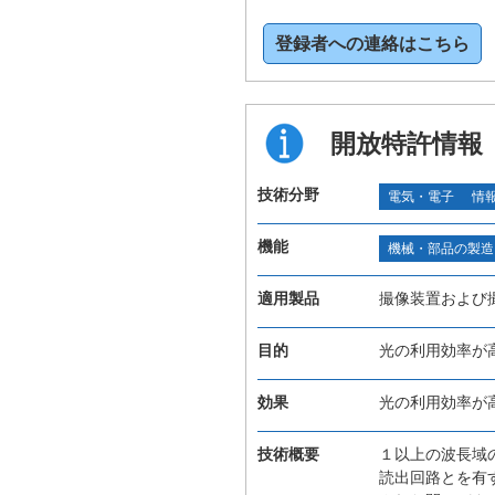
登録者への連絡はこちら
開放特許情報
技術分野
電気・電子
情
機能
機械・部品の製造
適用製品
撮像装置および
目的
光の利用効率が
効果
光の利用効率が
技術概要
１以上の波長域
読出回路とを有