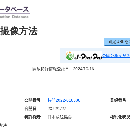
撮像方法
固定URLを
公開公報を見
開放特許情報登録日：
2024/10/16
公開番号
特開2022-018538
登録番号
公開日
2022/1/27
特許権者
日本放送協会
権利化状
方法