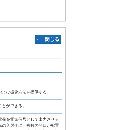
‐ 閉じる
および撮像方法を提供する。
ことができる。
電荷を電気信号として出力させる
光の入射側に、複数の開口が配置