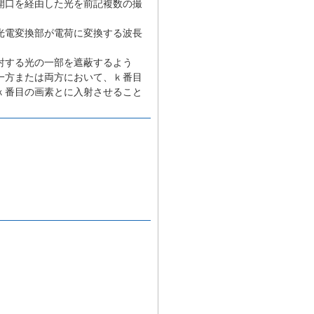
開口を経由した光を前記複数の撮
光電変換部が電荷に変換する波長
射する光の一部を遮蔽するよう
一方または両方において、ｋ番目
ｋ番目の画素とに入射させること