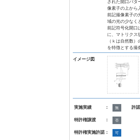
された開口パタ
像素子の上から
前記撮像素子の
域の光の少なく
前記符号化開口
に、マトリクス
（ｋは自然数）
を特徴とする撮
イメージ図
実施実績 ：
許
無
特許権譲渡 ：
否
特許権実施許諾：
可