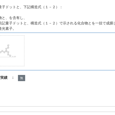
量子ドットと、下記構造式（１－２）：
物と、を含有し、
前記量子ドットと、構造式（１－２）で示される化合物とを一括で成膜
発光素子。
諾実績 ：
無