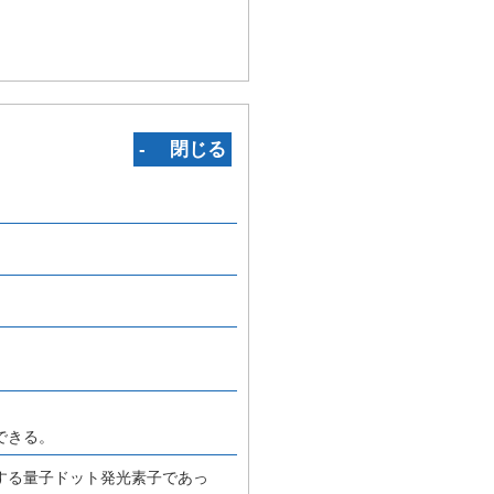
‐ 閉じる
できる。
する量子ドット発光素子であっ