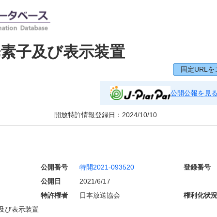
素子及び表示装置
固定URLを
公開公報を見
開放特許情報登録日：
2024/10/10
公開番号
特開2021-093520
登録番号
公開日
2021/6/17
特許権者
日本放送協会
権利化状
及び表示装置