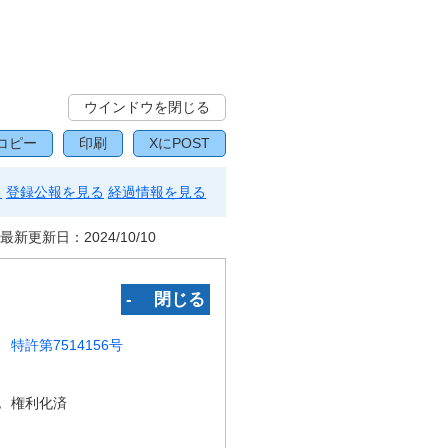
ウインドウを閉じる
コピー
印刷
XにPOST
る
登録公報を見る
経過情報を見る
最新更新日：
2024/10/10
‐ 閉じる
特許第7514156号
況
権利化済