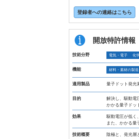
登録者への連絡はこちら
開放特許情報
技術分野
電気・電子
化
機能
材料・素材の製造
適用製品
量子ドット発光
目的
解決し、駆動電
かかる量子ドッ
効果
駆動電圧が低く
また、かかる量
技術概要
陰極と、発光層