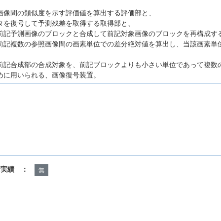
画像間の類似度を示す評価値を算出する評価部と、
タを復号して予測残差を取得する取得部と、
前記予測画像のブロックと合成して前記対象画像のブロックを再構成す
前記複数の参照画像間の画素単位での差分絶対値を算出し、当該画素単
、
前記合成部の合成対象を、前記ブロックよりも小さい単位であって複数
めに用いられる、画像復号装置。
諾実績 ：
無