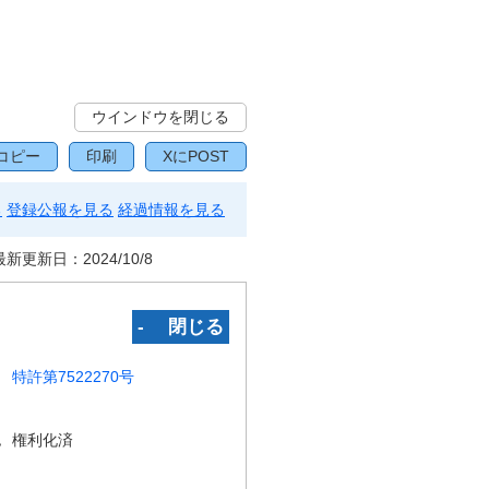
ウインドウを閉じる
コピー
印刷
XにPOST
る
登録公報を見る
経過情報を見る
最新更新日：
2024/10/8
‐ 閉じる
特許第7522270号
況
権利化済