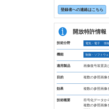
登録者への連絡はこちら
開放特許情報
技術分野
電気・電子
情
機能
制御・ソフトウェ
適用製品
画像復号装置及
目的
複数の参照画像
効果
複数の参照画像
技術概要
符号化データか
複数の参照画像