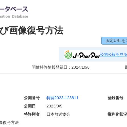
び画像復号方法
固定URLを
公開公報を見
開放特許情報登録日：
2024/10/8
公開番号
特開2023-123811
登録番号
公開日
2023/9/5
特許権者
日本放送協会
権利化状
像復号方法