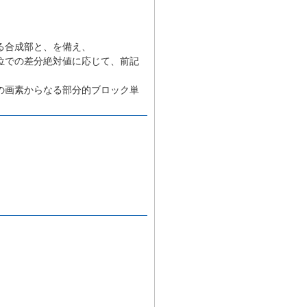
る合成部と、を備え、
位での差分絶対値に応じて、前記
の画素からなる部分的ブロック単