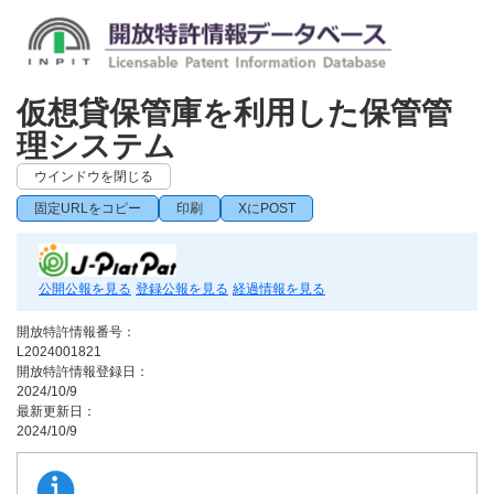
仮想貸保管庫を利用した保管管
理システム
ウインドウを閉じる
固定URLをコピー
印刷
XにPOST
公開公報を見る
登録公報を見る
経過情報を見る
開放特許情報番号：
L2024001821
開放特許情報登録日：
2024/10/9
最新更新日：
2024/10/9