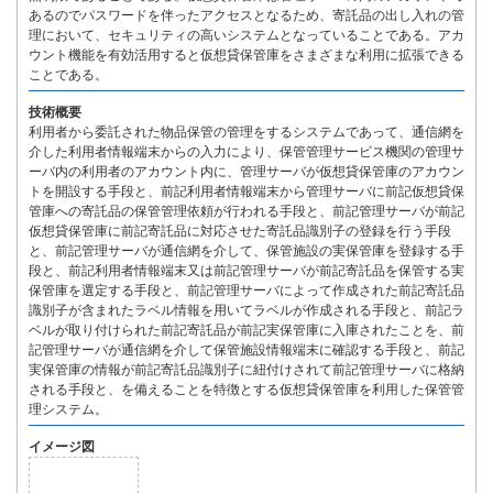
あるのでパスワードを伴ったアクセスとなるため、寄託品の出し入れの管
理において、セキュリティの高いシステムとなっていることである。アカ
ウント機能を有効活用すると仮想貸保管庫をさまざまな利用に拡張できる
ことである。
技術概要
利用者から委託された物品保管の管理をするシステムであって、通信網を
介した利用者情報端末からの入力により、保管管理サービス機関の管理サ
ーバ内の利用者のアカウント内に、管理サーバが仮想貸保管庫のアカウン
トを開設する手段と、前記利用者情報端末から管理サーバに前記仮想貸保
管庫への寄託品の保管管理依頼が行われる手段と、前記管理サーバが前記
仮想貸保管庫に前記寄託品に対応させた寄託品識別子の登録を行う手段
と、前記管理サーバが通信網を介して、保管施設の実保管庫を登録する手
段と、前記利用者情報端末又は前記管理サーバが前記寄託品を保管する実
保管庫を選定する手段と、前記管理サーバによって作成された前記寄託品
識別子が含まれたラベル情報を用いてラベルが作成される手段と、前記ラ
ベルが取り付けられた前記寄託品が前記実保管庫に入庫されたことを、前
記管理サーバが通信網を介して保管施設情報端末に確認する手段と、前記
実保管庫の情報が前記寄託品識別子に紐付けされて前記管理サーバに格納
される手段と、を備えることを特徴とする仮想貸保管庫を利用した保管管
理システム。
イメージ図