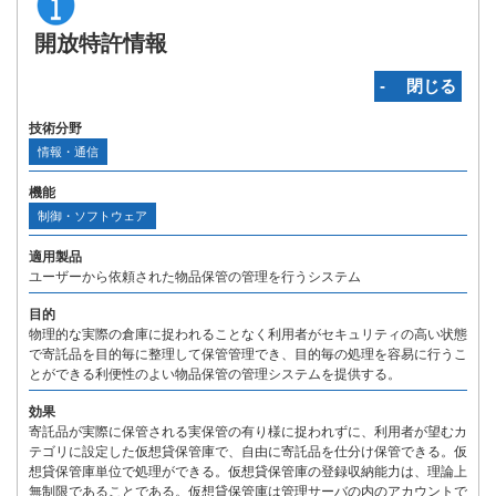
開放特許情報
‐ 閉じる
技術分野
情報・通信
機能
制御・ソフトウェア
適用製品
ユーザーから依頼された物品保管の管理を行うシステム
目的
物理的な実際の倉庫に捉われることなく利用者がセキュリティの高い状態
で寄託品を目的毎に整理して保管管理でき、目的毎の処理を容易に行うこ
とができる利便性のよい物品保管の管理システムを提供する。
効果
寄託品が実際に保管される実保管の有り様に捉われずに、利用者が望むカ
テゴリに設定した仮想貸保管庫で、自由に寄託品を仕分け保管できる。仮
想貸保管庫単位で処理ができる。仮想貸保管庫の登録収納能力は、理論上
無制限であることである。仮想貸保管庫は管理サーバの内のアカウントで