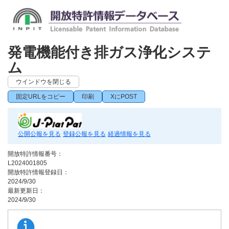
発電機能付き排ガス浄化システ
ム
ウインドウを閉じる
固定URLをコピー
印刷
XにPOST
公開公報を見る
登録公報を見る
経過情報を見る
開放特許情報番号：
L2024001805
開放特許情報登録日：
2024/9/30
最新更新日：
2024/9/30