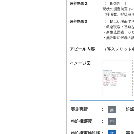
改善効果２
【 拡張性 】
現状の測定装置そ
（呼吸数、呼吸波
改善効果３
【 幅広い場面で
・救急現場：迅速
・新生児医療：Ｏ
・無呼吸症候群の
アピール内容
（導入メリット
イメージ図
実施実績 ：
許
無
特許権譲渡 ：
否
特許権実施許諾：
実
可