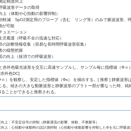
の測定精度向上
る呼吸波形データの取得
質向上（体動や心拍動の影響抑制）
の負担軽減 SpO2測定用のプローブ（含む リング等）のみで脈波波形
測が可能
シチュエーション
な新生児看護（呼吸不全の迅速な対応）
症候群の診断情報収集（容易な長時間呼吸波形収集）
護者の様態把握
理の質の向上（抹消での呼吸波形）
形と赤外色吸光波形を交互に高速サンプルし、サンプル毎に指標値（Φｎ）
/赤外色DC]
値（Φｎ）を観察し、安定した指標値（Φs） を抽出する。[ 推察 ] 静脈
じる。傾きの大きな動脈波形と静脈波形のプラトー部が重なった時、純
得ることができると推察される。
度向上：不安定信号の抑制（静脈灌流の影響、体動、不整脈等）
度向上：心拍動や体動時の誤計測抑制（心拍動や体動影響を抑制したΦを元に呼吸波