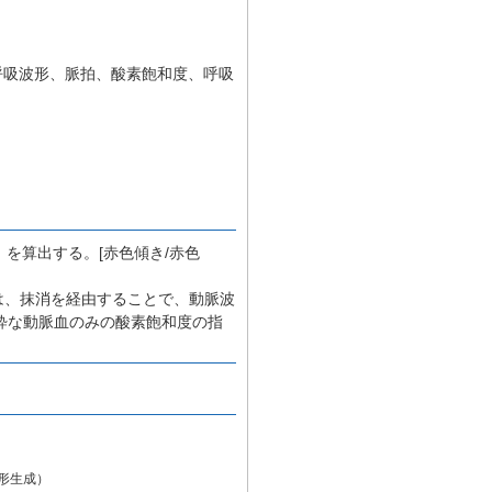
、呼吸波形、脈拍、酸素飽和度、呼吸
を算出する。[赤色傾き/赤色
波形は、抹消を経由することで、動脈波
粋な動脈血のみの酸素飽和度の指
形生成）