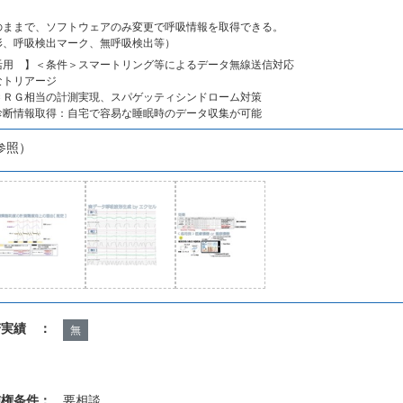
のままで、ソフトウェアのみ変更で呼吸情報を取得できる。
形、呼吸検出マーク、無呼吸検出等）
活用 】＜条件＞スマートリング等によるデータ無線送信対応
なトリアージ
ＣＲＧ相当の計測実現、スパゲッティシンドローム対策
診断情報取得：自宅で容易な睡眠時のデータ収集が可能
参照）
諾実績 ：
無
施権条件：
要相談