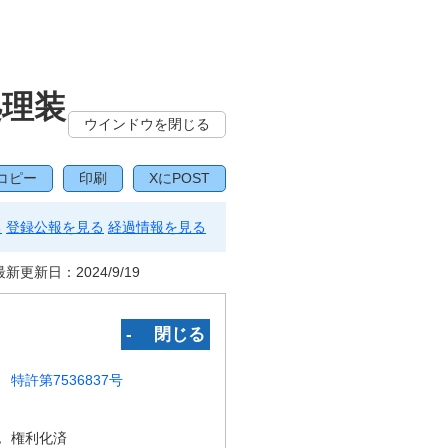
処理装
ウインドウを閉じる
コピー
印刷
XにPOST
る
登録公報を見る
経過情報を見る
最新更新日：
2024/9/19
‐ 閉じる
特許第7536837号
況
権利化済