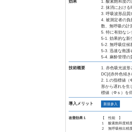
効果
1. 酸素飽和度
2. 抹消におけ
3. 呼吸波形品
4. 被測定者
数、無呼吸の計
5. 特に有効な
5-1. 効果的
5-2. 無呼吸
5-3. 迅速な救
5-4. 麻酔管
技術概要
1. 赤色吸光波
DC]/[赤外色傾き
2. 1.の指標
形から遅れを生
標値（Φｓ）を
導入メリット
新規参入
改善効果１
【 性能 】
１ 酸素飽和度精
２ 無呼吸検出精