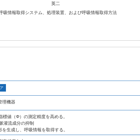
英二
呼吸情報取得システム、処理装置、および呼吸情報取得方法
ア
管理機器
の指標値（Φ）の測定精度を高める。
脈灌流成分の抑制
吸波形を生成し、呼吸情報を取得する。