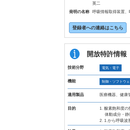
英二
発明の名称
呼吸情報取得装置、
登録者への連絡はこちら
開放特許情報
技術分野
電気・電子
機能
制御・ソフトウェ
適用製品
医療機器、健康
目的
1. 酸素飽和度
体動成分・静
2. 1.から呼