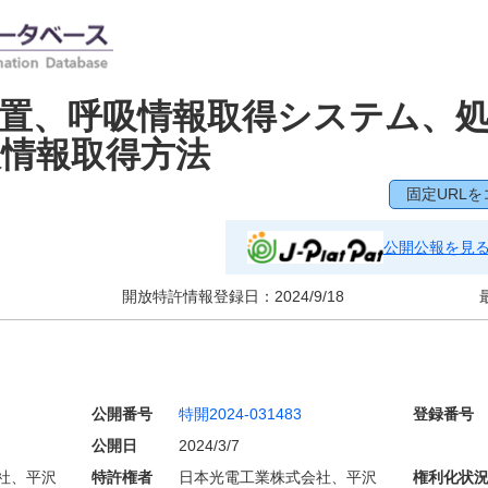
置、呼吸情報取得システム、
情報取得方法
固定URLを
公開公報を見
開放特許情報登録日：
2024/9/18
公開番号
特開2024-031483
登録番号
公開日
2024/3/7
会社、平沢
特許権者
日本光電工業株式会社、平沢
権利化状