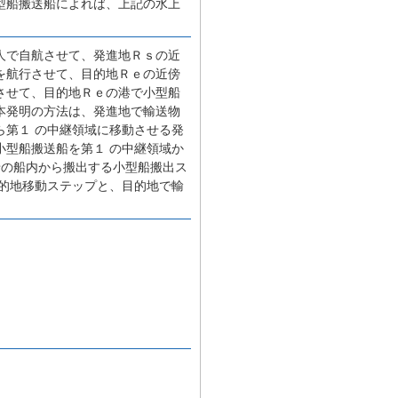
型船搬送船によれば、上記の水上
人で自航させて、発進地Ｒｓの近
を航行させて、目的地Ｒｅの近傍
させて、目的地Ｒｅの港で小型船
本発明の方法は、発進地で輸送物
第１ の中継領域に移動させる発
型船搬送船を第１ の中継領域か
船の船内から搬出する小型船搬出ス
的地移動ステップと、目的地で輸