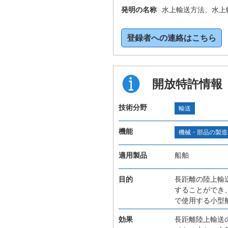
発明の名称
水上輸送方法、水上
登録者への連絡はこちら
開放特許情報
技術分野
輸送
機能
機械・部品の製造
適用製品
船舶
目的
長距離の陸上輸
することができ
で使用する小型
効果
長距離陸上輸送