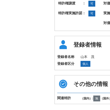
特許権譲渡 ：
対
可
特許権実施許諾：
実
可
対
登録者情報
登録者名称
山本 茂
登録者区分
個人
その他の情報
国際特許分類
B63B1/28 B63B2
（IPC第8版）