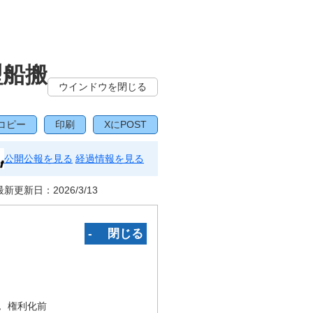
型船搬
ウインドウを閉じる
コピー
印刷
XにPOST
公開公報を見る
経過情報を見る
最新更新日：
2026/3/13
‐ 閉じる
況
権利化前