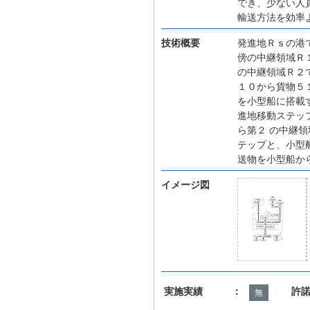
でき、少ない人
輸送方法を効率
技術概要
発進地Ｒｓの港
傍の中継領域Ｒ
の中継領域Ｒ２
１０から貨物５
を小型船に搭載
進地移動ステッ
ら第２ の中継
テップと、小型
送物を小型船か
イメージ図
実施実績 ：
許
無