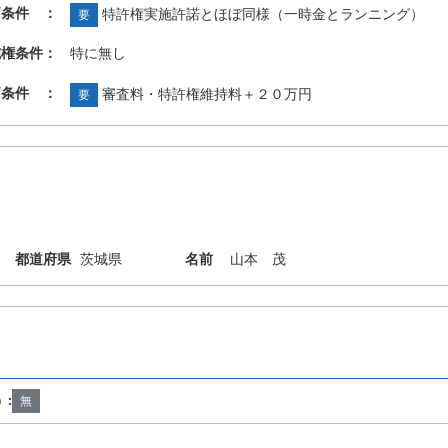
価条件 ：
特許権実施許諾とほぼ同様（一時金とランニング）
要
施権条件：
特に無し
価条件 ：
審査料・特許権維持料＋２０万円
要
都道府県
茨城県
名前
山本 茂
7/14 B63B35/42 B63B43/06 B63B79/40 B63H21/22 B65G61/00