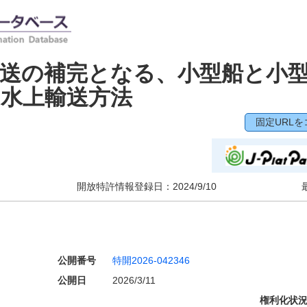
送の補完となる、小型船と小
水上輸送方法
固定URLを
開放特許情報登録日：
2024/9/10
公開番号
特開2026-042346
公開日
2026/3/11
権利化状