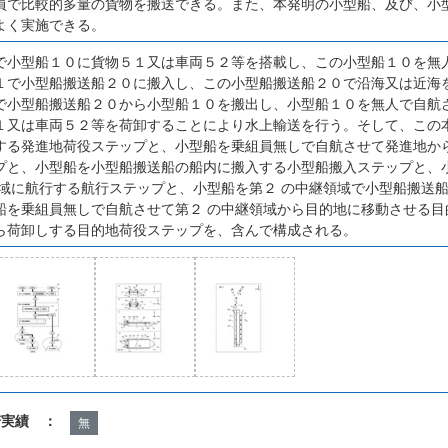
員で比較的多量の貨物を搬送できる。また、本発明の小型船、及び、小
よく実施できる。
で小型船１０に貨物５１又は車両５２等を搭載し、この小型船１０を無
１で小型船搬送船２０に搬入し、この小型船搬送船２０で沿海又は近海
で小型船搬送船２０から小型船１０を搬出し、小型船１０を無人で自航
１又は車両５２等を荷卸することにより水上輸送を行う。そして、この
する発進地荷役ステップと、小型船を乗組員無しで自航させて発進地から
プと、小型船を小型船搬送船の船内に搬入する小型船搬入ステップと、小
領域に航行する航行ステップと、小型船を第２ の中継領域で小型船搬送
船を乗組員無しで自航させて第２ の中継領域から目的地に移動させる目
ら荷卸しする目的地荷役ステップを、含んで構成される。
諾実績 ：
無