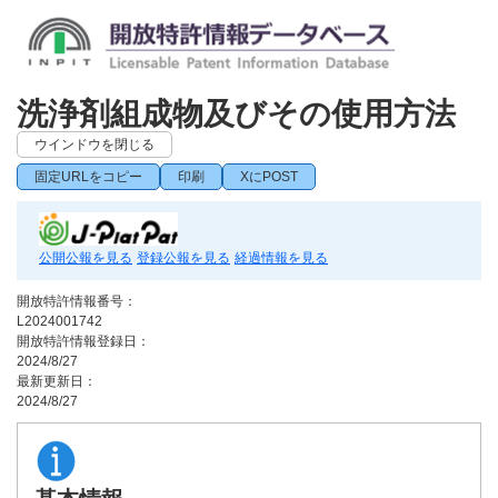
洗浄剤組成物及びその使用方法
ウインドウを閉じる
固定URLをコピー
印刷
XにPOST
公開公報を見る
登録公報を見る
経過情報を見る
開放特許情報番号：
L2024001742
開放特許情報登録日：
2024/8/27
最新更新日：
2024/8/27