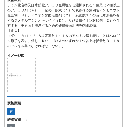
技術概要
アミン化合物又は水酸化アルカリ金属塩から選択される１種又は２種以上
のアルカリ剤（Ａ）、下記の一般式（１）で表される第四級アンモニウム
化合物（Ｂ）、アニオン界面活性剤（Ｃ）、炭素数１４の炭化水素基を有
するジメチルアミンオキサイド（Ｄ）、及び金属イオン封鎖剤（Ｅ）を含
有する、垂直面を洗浄するための硬質表面用洗浄剤組成物。
【化１】
（式中、Ｒ↑１～Ｒ↑３は炭素数１～１８のアルキル基を表し、Ｘはハロゲ
ン原子を表す、但し、Ｒ↑１～Ｒ↑３のいずれか１つ以上は炭素数８～１８
のアルキル基でなければならない。）
イメージ図
実施実績 ：
有
許諾実績 ：