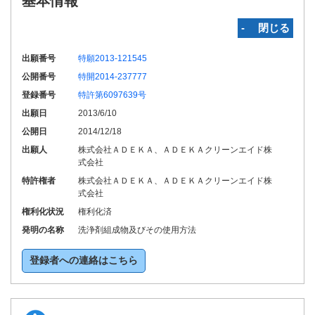
基本情報
‐ 閉じる
出願番号
特願2013-121545
公開番号
特開2014-237777
登録番号
特許第6097639号
出願日
2013/6/10
公開日
2014/12/18
出願人
株式会社ＡＤＥＫＡ、ＡＤＥＫＡクリーンエイド株
式会社
特許権者
株式会社ＡＤＥＫＡ、ＡＤＥＫＡクリーンエイド株
式会社
権利化状況
権利化済
発明の名称
洗浄剤組成物及びその使用方法
登録者への連絡はこちら