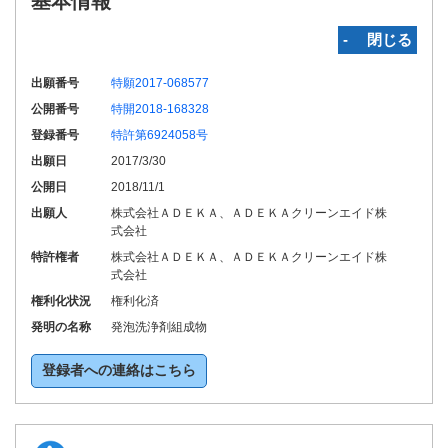
基本情報
‐ 閉じる
出願番号
特願2017-068577
公開番号
特開2018-168328
登録番号
特許第6924058号
出願日
2017/3/30
公開日
2018/11/1
出願人
株式会社ＡＤＥＫＡ、ＡＤＥＫＡクリーンエイド株
式会社
特許権者
株式会社ＡＤＥＫＡ、ＡＤＥＫＡクリーンエイド株
式会社
権利化状況
権利化済
発明の名称
発泡洗浄剤組成物
登録者への連絡はこちら