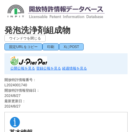
発泡洗浄剤組成物
ウインドウを閉じる
固定URLをコピー
印刷
XにPOST
公開公報を見る
登録公報を見る
経過情報を見る
開放特許情報番号：
L2024001740
開放特許情報登録日：
2024/8/27
最新更新日：
2024/8/27