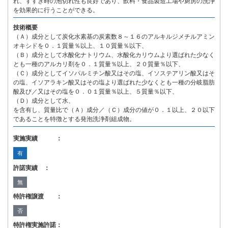
れ、すすぎ時の泡切れ性も良好であり、飲料・食品製造工場や厨房の洗浄
を効果的に行うことができる。
技術概要
（Ａ）成分として炭化水素基の炭素数８～１６のアルキルジメチルアミン
オキシドを０．１質量％以上、１０質量％以下、
（Ｂ）成分として水酸化ナトリウム、水酸化カリウムより選ばれた少なく
とも一種のアルカリ剤を０．１質量％以上、２０質量％以下、
（Ｃ）成分としてイソパルミチン酸又はその塩、イソステアリン酸又はそ
の塩、イソアラキン酸又はその塩より選ばれた少なくとも一種の分岐脂肪
酸及び／又はその塩を０．０１質量％以上、５質量％以下、
（Ｄ）成分として水、
を含有し、質量比で（Ａ）成分／（Ｃ）成分の値が０．１以上、２０以下
であることを特徴とする発泡洗浄剤組成物。
実施実績 ：
有
許諾実績 ：
無
特許権譲渡 ：
否
特許権実施許諾：