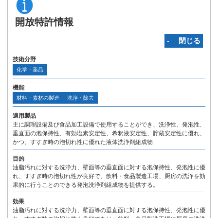
開放特許情報
‐ 閉じる
技術分野
化学・薬品
機能
材料・素材の製造
洗浄・除去
適用製品
主に調理設備及び食品加工設備で使用することができ、洗浄性、発泡性、
垂直面の泡保持性、有効塩素安定性、希釈液安定性、貯蔵安定性に優れ、
かつ、すすぎ時の泡切れ性に優れた液体洗浄剤組成物
目的
油脂汚れに対する洗浄力、壁面等の垂直面に対する泡保持性、発泡性に優
れ、すすぎ時の泡切れ性が良好で、飲料・食品製造工場、厨房の洗浄を効
果的に行うことのできる発泡洗浄剤組成物を提供する。
効果
油脂汚れに対する洗浄力、壁面等の垂直面に対する泡保持性、発泡性に優