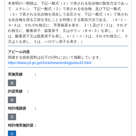
本発明の一態様は、下記一般式（１）で表される化合物の製造方法であっ
て、エチレン、下記一般式（２）で表される化合物、及び下記一般式
（３）で表される化合物を混合して反応させ、下記一般式（４）で表され
る化合物を得る工程を含むことを特徴とする製造方法である。 （Ａ↑１～
Ａ↑４は、それぞれ独立に、芳香族基を表す。 Ｚ↑１及びＺ↑２は、それぞ
れ独立に、酸素原子、硫黄原子、又はボラン（ＢＨ↓３）を表し、Ｚ↑３
は、酸素原子又は硫黄原子を表し、ｎ↑１～ｎ↑３は、それぞれ独立に、０
又は１を表し、Ｘは、ハロゲン原子を表す。）
アピール内容
関連する技術資料は以下のURLにおいて掲載しています。
https://www.jst.go.jp/chizai/news/oshigijutsu43.html
実施実績 ：
無
許諾実績 ：
無
特許権譲渡 ：
否
特許権実施許諾：
可