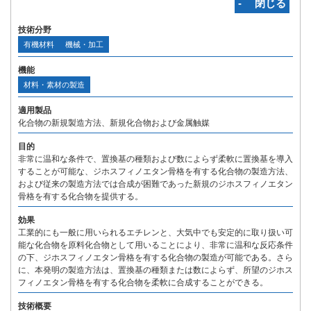
‐ 閉じる
技術分野
有機材料
機械・加工
機能
材料・素材の製造
適用製品
化合物の新規製造方法、新規化合物および金属触媒
目的
非常に温和な条件で、置換基の種類および数によらず柔軟に置換基を導入
することが可能な、ジホスフィノエタン骨格を有する化合物の製造方法、
および従来の製造方法では合成が困難であった新規のジホスフィノエタン
骨格を有する化合物を提供する。
効果
工業的にも一般に用いられるエチレンと、大気中でも安定的に取り扱い可
能な化合物を原料化合物として用いることにより、非常に温和な反応条件
の下、ジホスフィノエタン骨格を有する化合物の製造が可能である。さら
に、本発明の製造方法は、置換基の種類または数によらず、所望のジホス
フィノエタン骨格を有する化合物を柔軟に合成することができる。
技術概要