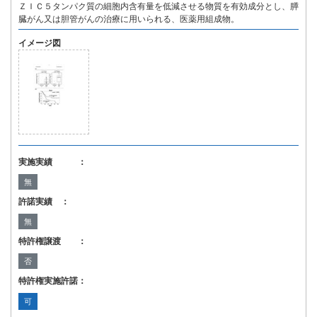
ＺＩＣ５タンパク質の細胞内含有量を低減させる物質を有効成分とし、膵
臓がん又は胆管がんの治療に用いられる、医薬用組成物。
イメージ図
実施実績 ：
無
許諾実績 ：
無
特許権譲渡 ：
否
特許権実施許諾：
可