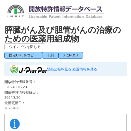
膵臓がん及び胆管がんの治療の
ための医薬用組成物
ウインドウを閉じる
固定URLをコピー
印刷
XにPOST
登録公報を見る
経過情報を見る
開放特許情報番号：
L2024001723
開放特許情報登録日：
2024/8/20
最新更新日：
2026/4/23