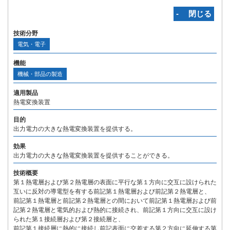
‐ 閉じる
技術分野
電気・電子
機能
機械・部品の製造
適用製品
熱電変換装置
目的
出力電力の大きな熱電変換装置を提供する。
効果
出力電力の大きな熱電変換装置を提供することができる。
技術概要
第１熱電層および第２熱電層の表面に平行な第１方向に交互に設けられた
互いに反対の導電型を有する前記第１熱電層および前記第２熱電層と、
前記第１熱電層と前記第２熱電層との間において前記第１熱電層および前
記第２熱電層と電気的および熱的に接続され、前記第１方向に交互に設け
られた第１接続層および第２接続層と、
前記第１接続層に熱的に接続し前記表面に交差する第２方向に延伸する第