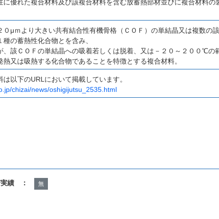
性に優れた複合材料及び該複合材料を含む放蓄熱部材並びに複合材料の
２０μｍより大きい共有結合性有機骨格（ＣＯＦ）の単結晶又は複数の
１種の蓄熱性化合物とを含み、
が、該ＣＯＦの単結晶への吸着若しくは脱着、又は－２０～２００℃の
発熱又は吸熱する化合物であることを特徴とする複合材料。
料は以下のURLにおいて掲載しています。
go.jp/chizai/news/oshigijutsu_2535.html
諾実績 ：
無