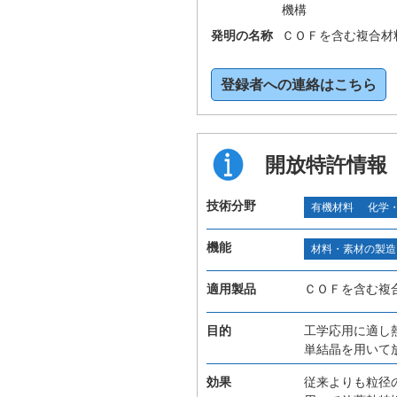
機構
発明の名称
ＣＯＦを含む複合材
登録者への連絡はこちら
開放特許情報
技術分野
有機材料
化学
機能
材料・素材の製造
適用製品
ＣＯＦを含む複
目的
工学応用に適し
単結晶を用いて
効果
従来よりも粒径