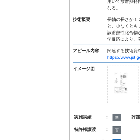
用いて放蓄熱特
なる。
技術概要
長軸の長さが１
と、少なくとも
該蓄熱性化合物
学反応により、
アピール内容
関連する技術資
https://www.jst.
イメージ図
実施実績 ：
許
無
特許権譲渡 ：
否