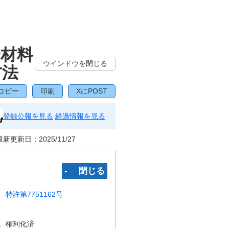
合材料
ウインドウを閉じる
方法
コピー
印刷
XにPOST
登録公報を見る
経過情報を見る
最新更新日：
2025/11/27
‐ 閉じる
特許第7751162号
況
権利化済