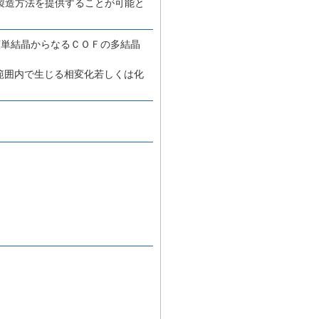
製造方法を提供することが可能と
該単結晶からなるＣＯＦの多結晶
範囲内で生じる相変化若しくは化