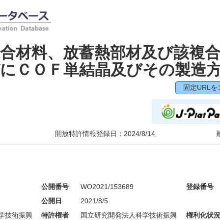
合材料、放蓄熱部材及び該複
にＣＯＦ単結晶及びその製造
固定URLを
開放特許情報登録日：
2024/8/14
公開番号
WO2021/153689
登録番号
公開日
2021/8/5
学技術振興
特許権者
国立研究開発法人科学技術振興
権利化状