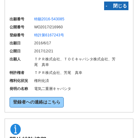
‐ 閉じる
出願番号
特願2016-543085
公開番号
WO2017/216960
登録番号
特許第6167243号
出願日
2016/6/17
公開日
2017/12/21
出願人
ＴＰＲ株式会社、ＴＯＣキャパシタ株式会社、芳
尾 真幸
特許権者
ＴＰＲ株式会社、芳尾 真幸
権利化状況
権利化済
発明の名称
電気二重層キャパシタ
登録者への連絡はこちら