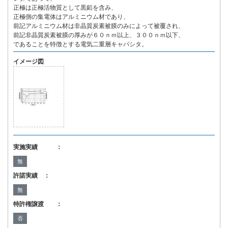
正極は正極活物質として黒鉛を含み、
正極側の集電体はアルミニウム材であり、
前記アルミニウム材は非晶質炭素被膜のみによって被覆され、
前記非晶質炭素被膜の厚みが６０ｎｍ以上、３００ｎｍ以下、
であることを特徴とする電気二重層キャパシタ。
イメージ図
実施実績 ：
無
許諾実績 ：
無
特許権譲渡 ：
否