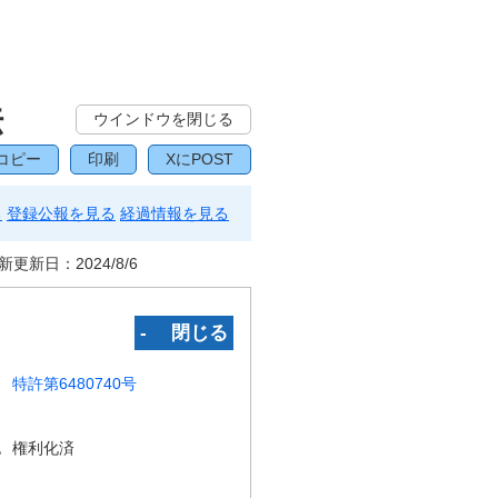
法
ウインドウを閉じる
コピー
印刷
XにPOST
る
登録公報を見る
経過情報を見る
新更新日：
2024/8/6
‐ 閉じる
特許第6480740号
況
権利化済