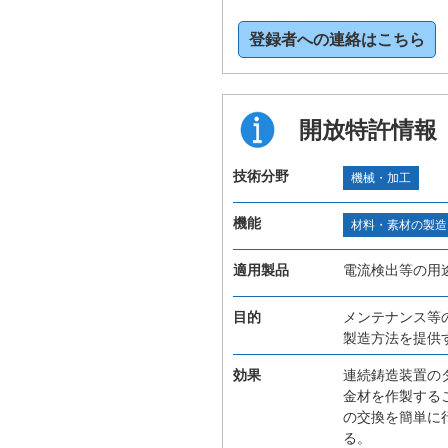
登録者への連絡はこちら
開放特許情報
技術分野
機械・加工
機能
材料・素材の製造
適用製品
電流検出等の用
目的
メンテナンス等
製造方法を提供
効果
連続鋳造装置の
金材を作製する
の交換を簡単に
る。