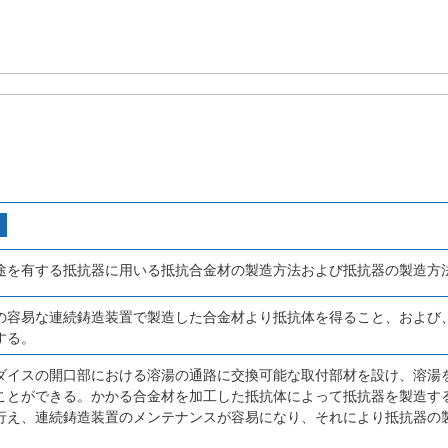
途を有する抵抗器に用いる抵抗合金材の製造方法および抵抗器の製造方
の容易な連続鋳造装置で製造した合金材より抵抗体を得ること、および
する。
ダイスの開口部における溶湯の通路に交換可能な取付部材を設け、溶湯
ことができる。かかる合金材を加工した抵抗体によって抵抗器を製造す
行え、連続鋳造装置のメンテナンスが容易になり、それにより抵抗器の