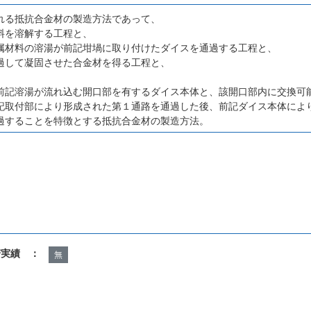
れる抵抗合金材の製造方法であって、
料を溶解する工程と、
属材料の溶湯が前記坩堝に取り付けたダイスを通過する工程と、
過して凝固させた合金材を得る工程と、
前記溶湯が流れ込む開口部を有するダイス本体と、該開口部内に交換可
記取付部により形成された第１通路を通過した後、前記ダイス本体によ
過することを特徴とする抵抗合金材の製造方法。
諾実績 ：
無