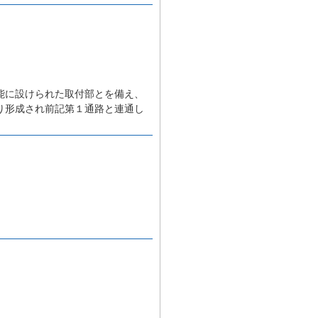
能に設けられた取付部とを備え、
り形成され前記第１通路と連通し