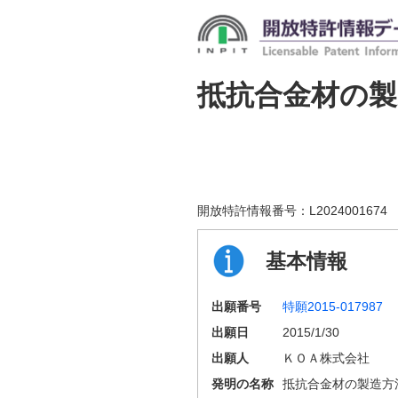
抵抗合金材の製
開放特許情報番号：
L2024001674
基本情報
出願番号
特願2015-017987
出願日
2015/1/30
出願人
ＫＯＡ株式会社
発明の名称
抵抗合金材の製造方