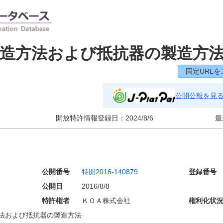
造方法および抵抗器の製造方
固定URLを
公開公報を見
開放特許情報登録日：
2024/8/6
最
公開番号
特開2016-140879
登録番号
公開日
2016/8/8
特許権者
ＫＯＡ株式会社
権利化状
法および抵抗器の製造方法