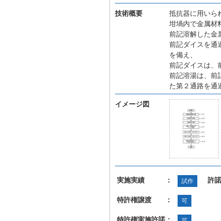
技術概要
抵抗器に用いら
坩堝内で金属材
前記溶解した金
前記ダイスを通
を備え、
前記ダイスは、
前記溶湯は、前
た第２通路を通
イメージ図
実施実績 ：
許
試作
特許権譲渡 ：
可
特許権実施許諾：
可