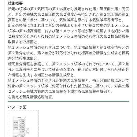
技術概要
所定の領域の第１気圧面の第１温度から推定された第１気圧面の第１高度
と、所定の領域の第２気圧面の第２温度から推定された第２気圧面の第２
高度との第１差分に基づいて、気温減率を導出する気温減率導出部と、
所定の領域に含まれ且つ所定の領域よりも小さい第１粒度の第１メッシュ
領域の第１標高情報、および第１メッシュ領域が第１粒度よりも細かい第
２粒度で区分された複数の第２メッシュ領域のそれぞれの第２標高情報を
取得する取得部と、
第２メッシュ領域のそれぞれについて、第２標高情報と第１標高情報との
第２差分を求め、第２差分が対応付けられた標高差分情報を生成する標高
差分情報生成部と、
標高差分情報を参照して、第２メッシュ領域のそれぞれについて、第２差
分と気温減率とに基づいて補正値を求め、補正値が対応付けられた補正分
布情報を生成する補正分布情報生成部と、
第１メッシュ領域の予測された将来の気象情報と、補正分布情報において
対象の第２メッシュ領域に対応付けられた補正値とに基づいて、対象の第
２メッシュ領域の将来の気象情報を予測する気象情報生成部と、
を備える気象情報処理装置。
イメージ図