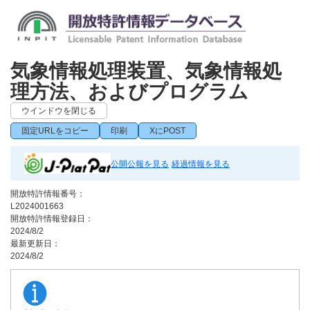
気象情報処理装置、気象情報処
理方法、およびプログラム
ウインドウを閉じる
固定URLをコピー
印刷
XにPOST
公開公報を見る
経過情報を見る
開放特許情報番号：
L2024001663
開放特許情報登録日：
2024/8/2
最新更新日：
2024/8/2