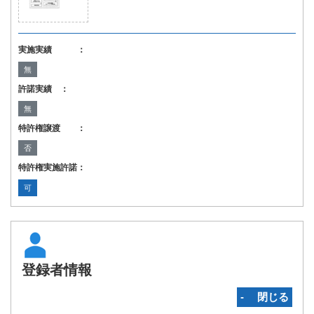
実施実績 ：
無
許諾実績 ：
無
特許権譲渡 ：
否
特許権実施許諾：
可
登録者情報
‐ 閉じる