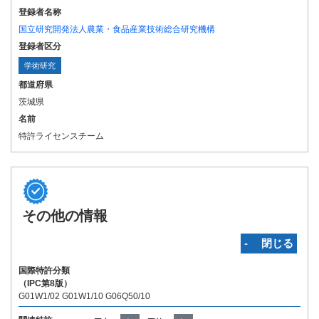
登録者名称
国立研究開発法人農業・食品産業技術総合研究機構
登録者区分
学術研究
都道府県
茨城県
名前
特許ライセンスチーム
その他の情報
‐ 閉じる
国際特許分類
（IPC第8版）
G01W1/02 G01W1/10 G06Q50/10