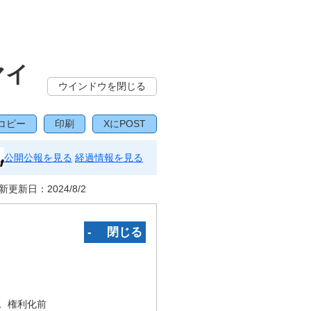
マイ
ウインドウを閉じる
コピー
印刷
XにPOST
公開公報を見る
経過情報を見る
新更新日：
2024/8/2
‐ 閉じる
況
権利化前