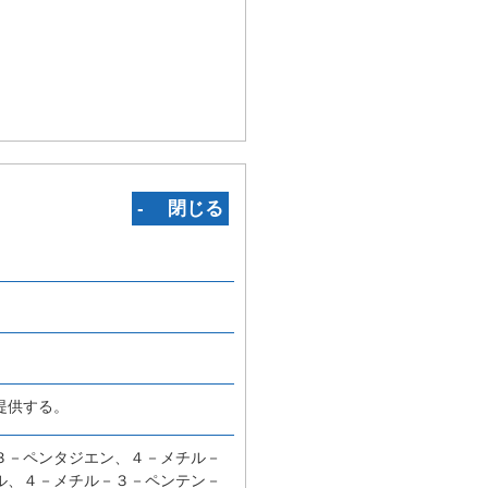
‐ 閉じる
提供する。
３－ペンタジエン、４－メチル－
ル、４－メチル－３－ペンテン－