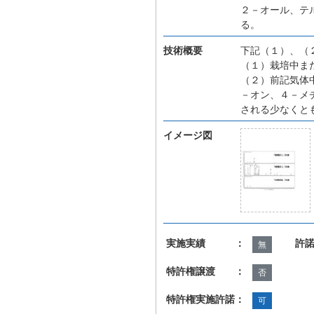
２－オール、テ
る。
技術概要
下記（１）、（
（１）栽培中ま
（２）前記気体
－オン、４－メ
される少なくと
イメージ図
実施実績 ：
許
無
特許権譲渡 ：
否
特許権実施許諾：
可