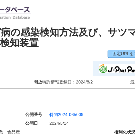
腐病の感染検知方法及び、サツ
検知装置
固定URLを
開放特許情報登録日：
2024/8/2
最
公開番号
特開2024-065009
公開日
2024/5/14
業・食品産
権利化状