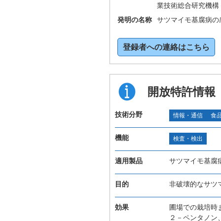
業技術総合研究機構
発明の名称
サツマイモ基腐病の
登録者への連絡はこちら
開放特許情報
技術分野
情報・通信
食
機能
検査・検出
適用製品
サツマイモ基腐
目的
非破壊的なサツ
効果
圃場での栽培時
２－ペンタノン