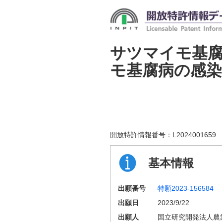
サツマイモ基
モ基腐病の感染
開放特許情報番号：
L2024001659
基本情報
出願番号
特願2023-156584
出願日
2023/9/22
出願人
国立研究開発法人農