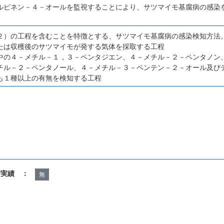
ルピネン－４－オールを監視することにより、サツマイモ基腐病の感染
２）の工程を含むことを特徴とする、サツマイモ基腐病の感染検知方法
たは収穫後のサツマイモが発する気体を採取する工程
中の４－メチル－１，３－ペンタジエン、４－メチル－２－ペンタノン
チル－２－ペンタノール、４－メチル－３－ペンテン－２－オール及び
も１種以上の有無を検知する工程
諾実績 ：
無