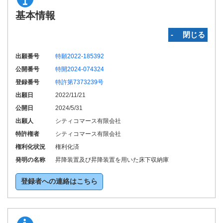
基本情報
‐ 閉じる
出願番号
特願2022-185392
公開番号
特開2024-074324
登録番号
特許第7373239号
出願日
2022/11/21
公開日
2024/5/31
出願人
シティコマース有限会社
特許権者
シティコマース有限会社
権利化状況
権利化済
発明の名称
昇降装置及び昇降装置を用いた床下収納庫
登録者への連絡はこちら