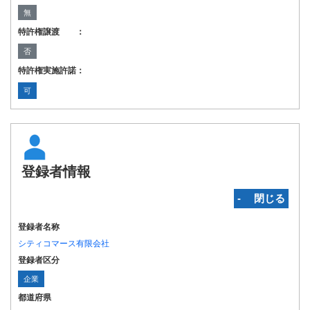
無
特許権譲渡 ：
否
特許権実施許諾：
可
登録者情報
‐ 閉じる
登録者名称
シティコマース有限会社
登録者区分
企業
都道府県