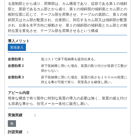
る規制部とから成り、昇降部は、カム構造であり、従節である第１の傾斜
部と、原節であるカム部とから成り、第１の傾斜部の傾斜面とカム部との
相対位置に応じて、テーブル部を昇降させ、テーブルの底部に、第１の傾
斜部又はカム部が配置され、台座部に、対応するカム部又は傾斜部が配置
され、台座を水平方向に移動させ、第１の傾斜部の傾斜面とカム部との相
対位置を変化させ、テーブル部を昇降させるという構成
導入メリット
新規参入
改善効果１
低コストで床下収納庫を提供出来る。
改善効果２
床下収納庫に用いた場合、装置の取り付けが容易で工数が
掛からない。
改善効果３
床下収納庫に用いた場合、装置の高さを１００ｍｍ程度に
抑える事が可能で有り、荷室高さを確保し易い。
アピール内容
簡単な構造で有り製作に特別な装置の導入の必要は無く、装置の据え付け
も容易な事から、住宅メーカー各社に販売し易い。
実施実績 ：
無
許諾実績 ：