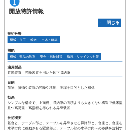
開放特許情報
‐ 閉じる
技術分野
機械・加工
輸送
土木・建築
機能
機械・部品の製造
安全・福祉対策
環境・リサイクル対策
適用製品
昇降装置、昇降装置を用いた床下収納庫
目的
荷物、貨物や装置の昇降や移動、圧縮を目的とした機構
効果
シンプルな構造で、上面視、収納庫の面積よりも大きくない構造で低床型
且つ高荷重・高揚程を得られる昇降装置
技術概要
基台と、テーブル部と、テーブルを昇降させる昇降部と、台座と、台座を
水平方向に移動させる駆動部と、テーブル部の水平方向への移動を規制す