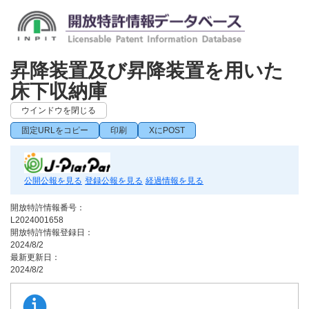
昇降装置及び昇降装置を用いた
床下収納庫
ウインドウを閉じる
固定URLをコピー
印刷
XにPOST
公開公報を見る
登録公報を見る
経過情報を見る
開放特許情報番号：
L2024001658
開放特許情報登録日：
2024/8/2
最新更新日：
2024/8/2