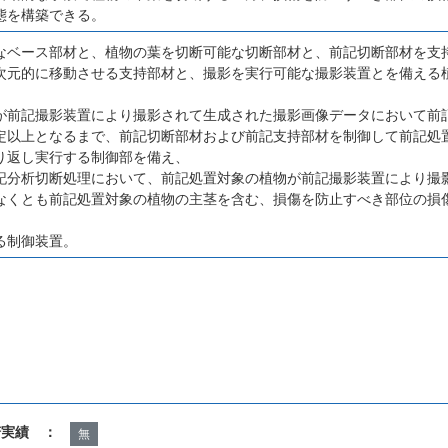
態を構築できる。
なベース部材と、植物の葉を切断可能な切断部材と、前記切断部材を支
次元的に移動させる支持部材と、撮影を実行可能な撮影装置とを備える
が前記撮影装置により撮影されて生成された撮影画像データにおいて前
定以上となるまで、前記切断部材および前記支持部材を制御して前記処
り返し実行する制御部を備え、
記分析切断処理において、前記処置対象の植物が前記撮影装置により撮
なくとも前記処置対象の植物の主茎を含む、損傷を防止すべき部位の損
る制御装置。
諾実績 ：
無