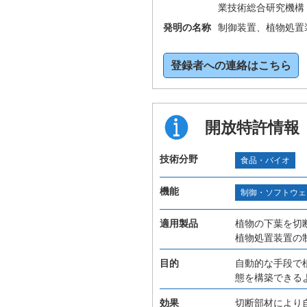
業技術総合研究機構
発明の名称
制御装置、植物処置
登録者への連絡はこちら
開放特許情報
技術分野
食品・バイオ
機能
制御・ソフトウェ
適用製品
植物の下葉を切
植物処置装置の
目的
自動的な手段で
態を構築できる
効果
切断部材により