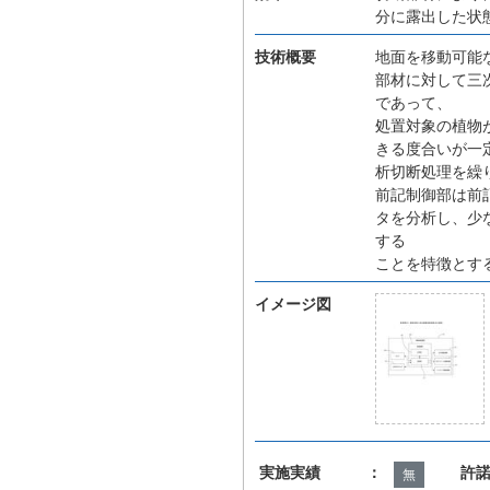
分に露出した状
技術概要
地面を移動可能
部材に対して三
であって、
処置対象の植物
きる度合いが一
析切断処理を繰
前記制御部は前
タを分析し、少
する
ことを特徴とす
イメージ図
実施実績 ：
許
無