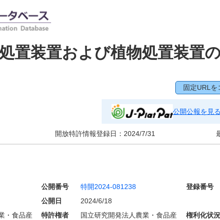
処置装置および植物処置装置
固定URLを
公開公報を見
開放特許情報登録日：
2024/7/31
公開番号
特開2024-081238
登録番号
公開日
2024/6/18
業・食品産
特許権者
国立研究開発法人農業・食品産
権利化状