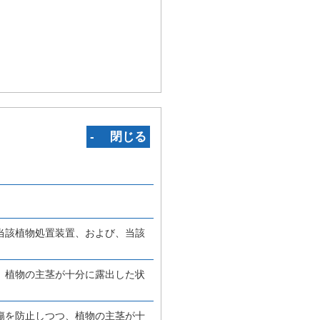
‐ 閉じる
当該植物処置装置、および、当該
、植物の主茎が十分に露出した状
傷を防止しつつ、植物の主茎が十