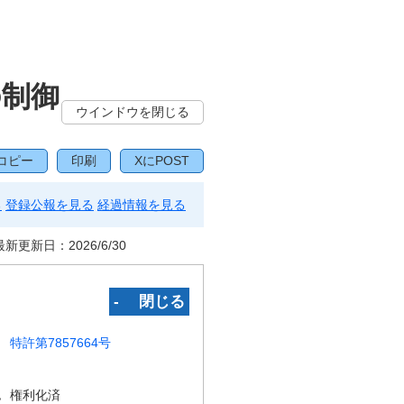
の制御
ウインドウを閉じる
コピー
印刷
XにPOST
る
登録公報を見る
経過情報を見る
最新更新日：
2026/6/30
‐ 閉じる
特許第7857664号
況
権利化済