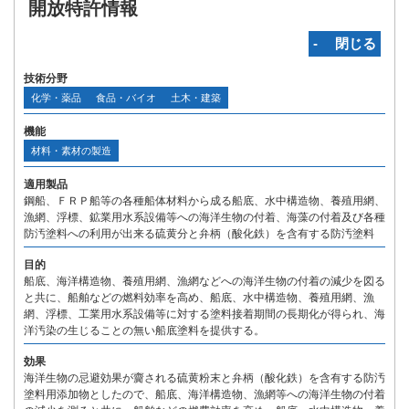
開放特許情報
‐ 閉じる
技術分野
化学・薬品
食品・バイオ
土木・建築
機能
材料・素材の製造
適用製品
鋼船、ＦＲＰ船等の各種船体材料から成る船底、水中構造物、養殖用網、
漁網、浮標、鉱業用水系設備等への海洋生物の付着、海藻の付着及び各種
防汚塗料への利用が出来る硫黄分と弁柄（酸化鉄）を含有する防汚塗料
目的
船底、海洋構造物、養殖用網、漁網などへの海洋生物の付着の減少を図る
と共に、船舶などの燃料効率を高め、船底、水中構造物、養殖用網、漁
網、浮標、工業用水系設備等に対する塗料接着期間の長期化が得られ、海
洋汚染の生じることの無い船底塗料を提供する。
効果
海洋生物の忌避効果が齎される硫黄粉末と弁柄（酸化鉄）を含有する防汚
塗料用添加物としたので、船底、海洋構造物、漁網等への海洋生物の付着