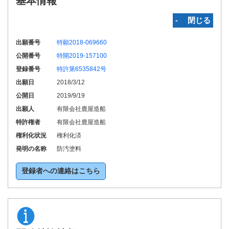
基本情報
‐ 閉じる
出願番号
特願2018-069660
公開番号
特開2019-157100
登録番号
特許第6535842号
出願日
2018/3/12
公開日
2019/9/19
出願人
有限会社鹿屋造船
特許権者
有限会社鹿屋造船
権利化状況
権利化済
発明の名称
防汚塗料
登録者への連絡はこちら