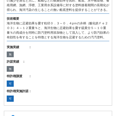
の減少を測ると共に、船舶などの燃費効率を高め、船底、水中構造物、養
殖用網、漁網、浮標、工業用水系設備等に対する塗料接着期間の長期化が
得られ、海洋汚染の生じることの無い船底塗料を提供することができる。
技術概要
海洋生物に忌避効果を齎す粒径０．３～０．４μｍの弁柄（酸化鉄Ｆｅ２
Ｏ３）４～１２重量％と、海洋生物に忌避効果を齎す硫黄分５～１０重
量％の両成分を同時に防汚塗料用添加物として混入して、より防汚効果の
有効性を有することを特徴とする海洋生物を忌避するための汚汚塗料。
実施実績 ：
無
許諾実績 ：
無
特許権譲渡 ：
可
特許権実施許諾：
可