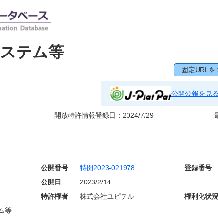
システム等
固定URLを
公開公報を見
開放特許情報登録日：
2024/7/29
公開番号
特開2023-021978
登録番号
公開日
2023/2/14
特許権者
株式会社ユピテル
権利化状
ム等