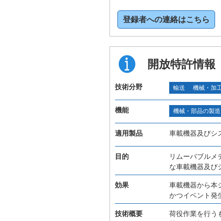
登録者への連絡はこちら
開放特許情報
技術分野
輸送
機械・加
機能
機械・部品の製造
適用製品
車載機器及びシ
目的
リムーバブルメ
な車載機器及び
効果
車載機器から本
かつイベント発
技術概要
荷役作業を行う