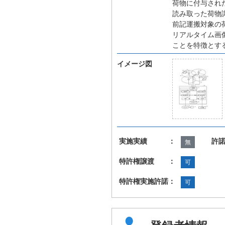
荷物に付与され
読み取った荷物
前記運搬対象の
リアルタイム画
ことを特徴とす
イメージ図
実施実績 ：
許
無
特許権譲渡 ：
可
特許権実施許諾：
可