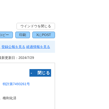
ウインドウを閉じる
コピー
印刷
XにPOST
る
登録公報を見る
経過情報を見る
最新更新日：
2024/7/29
‐ 閉じる
特許第7493261号
況
権利化済