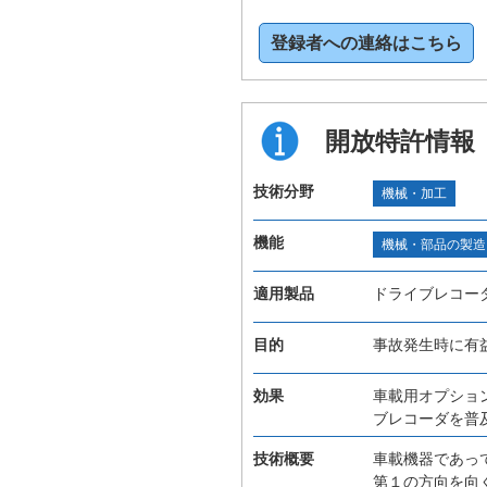
登録者への連絡はこちら
開放特許情報
技術分野
機械・加工
機能
機械・部品の製造
適用製品
ドライブレコー
目的
事故発生時に有
効果
車載用オプショ
ブレコーダを普
技術概要
車載機器であっ
第１の方向を向