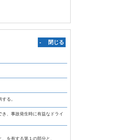
‐ 閉じる
供する。
でき、事故発生時に有益なドライ
と、を有する第１の部分と、