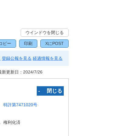
ウインドウを閉じる
コピー
印刷
XにPOST
る
登録公報を見る
経過情報を見る
最新更新日：
2024/7/26
‐ 閉じる
特許第7471020号
況
権利化済