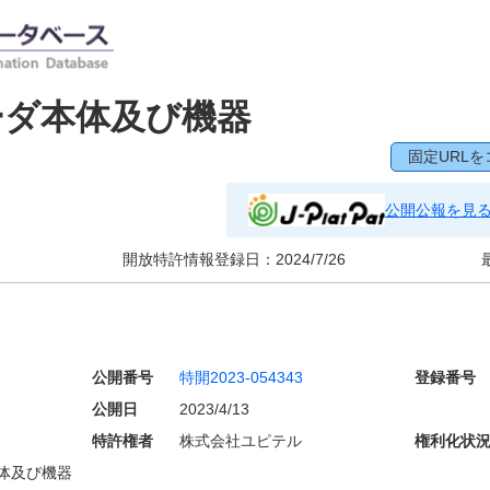
ーダ本体及び機器
固定URLを
公開公報を見
開放特許情報登録日：
2024/7/26
公開番号
特開2023-054343
登録番号
公開日
2023/4/13
特許権者
株式会社ユピテル
権利化状
体及び機器