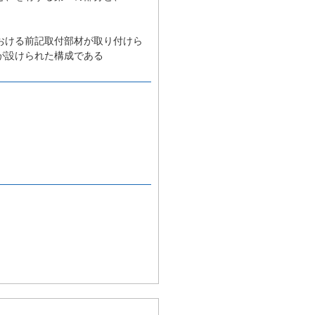
、
おける前記取付部材が取り付けら
が設けられた構成である