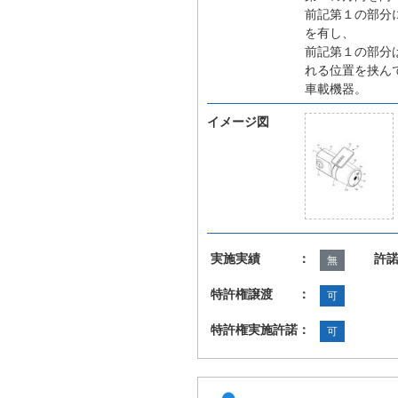
前記第１の部分
を有し、
前記第１の部分
れる位置を挟ん
車載機器。
イメージ図
実施実績 ：
許
無
特許権譲渡 ：
可
特許権実施許諾：
可