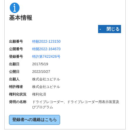
基本情報
‐ 閉じる
出願番号
特願2022-123150
公開番号
特開2022-164670
登録番号
特許第7422426号
出願日
2017/5/19
公開日
2022/10/27
出願人
株式会社ユピテル
特許権者
株式会社ユピテル
権利化状況
権利化済
発明の名称
ドライブレコーダー、ドライブレコーダー用表示装置及
びプログラム
登録者への連絡はこちら