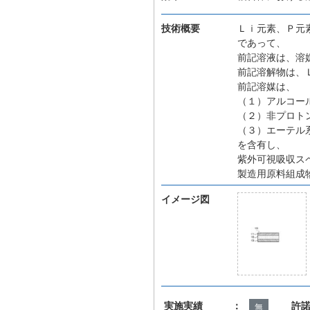
技術概要
Ｌｉ元素、Ｐ元
であって、
前記溶液は、溶
前記溶解物は、
前記溶媒は、
（１）アルコー
（２）非プロト
（３）エーテル
を含有し、
紫外可視吸収ス
製造用原料組成
イメージ図
実施実績 ：
許
無