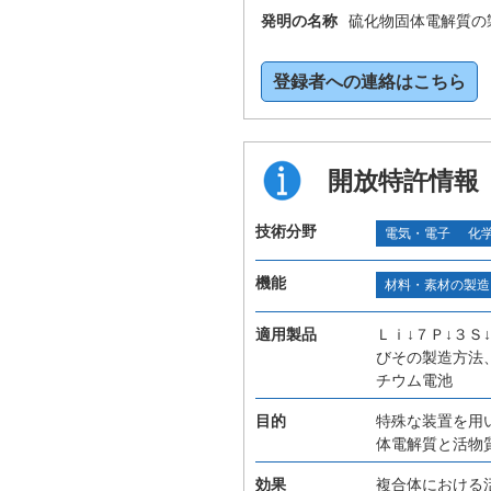
発明の名称
硫化物固体電解質の
登録者への連絡はこちら
開放特許情報
技術分野
電気・電子
化
機能
材料・素材の製造
適用製品
Ｌｉ↓７Ｐ↓３
びその製造方法
チウム電池
目的
特殊な装置を用
体電解質と活物
効果
複合体における