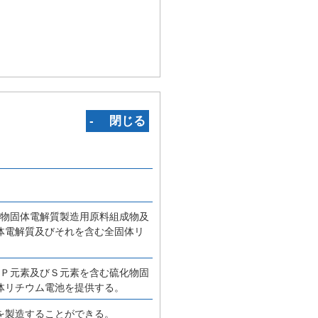
‐ 閉じる
化物固体電解質製造用原料組成物及
体電解質及びそれを含む全固体リ
、Ｐ元素及びＳ元素を含む硫化物固
体リチウム電池を提供する。
を製造することができる。