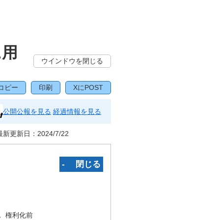
に用
ウインドウを閉じる
コピー
印刷
XにPOST
公開公報を見る
経過情報を見る
最新更新日：
2024/7/22
‐ 閉じる
況
権利化前