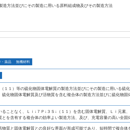
製造方法並びにその製造に用いる原料組成物及びその製造方法
学・薬品
無機材料
Ｓ↓（１１）等の硫化物固体電解質の製造方法並びにその製造に用いる硫
、硫化物固体電解質及び活物質を含む複合体の製造方法並びに硫化物固
いることなく、Ｌｉ↓７Ｐ↓３Ｓ↓（１１）を含む固体電解質、Ｌｉ元素
質とを含有する複合体の効率よい製造方法、及び、充電容量の高い全固
活物質と固体電解質との良好な界面が形成可能であり、短時間で複合体