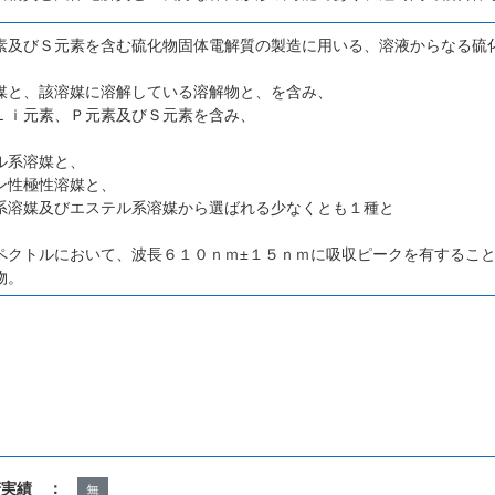
素及びＳ元素を含む硫化物固体電解質の製造に用いる、溶液からなる硫
媒と、該溶媒に溶解している溶解物と、を含み、
Ｌｉ元素、Ｐ元素及びＳ元素を含み、
ル系溶媒と、
ン性極性溶媒と、
系溶媒及びエステル系溶媒から選ばれる少なくとも１種と
ペクトルにおいて、波長６１０ｎｍ±１５ｎｍに吸収ピークを有するこ
物。
諾実績 ：
無