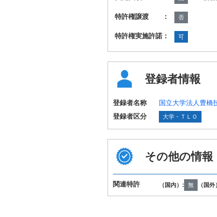
特許権譲渡 ：
否
特許権実施許諾：
可
登録者情報
登録者名称
国立大学法人豊橋
登録者区分
大学・ＴＬＯ
その他の情報
国際特許分類
C01B25/14 H01
（IPC第8版）
H01M4/62
関連特許
（国内）:
無
（国外