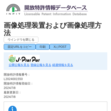
画像処理装置および画像処理方
法
ウインドウを閉じる
固定URLをコピー
印刷
XにPOST
公開公報を見る
登録公報を見る
経過情報を見る
開放特許情報番号：
L2024001550
開放特許情報登録日：
2024/7/8
最新更新日：
2024/7/8