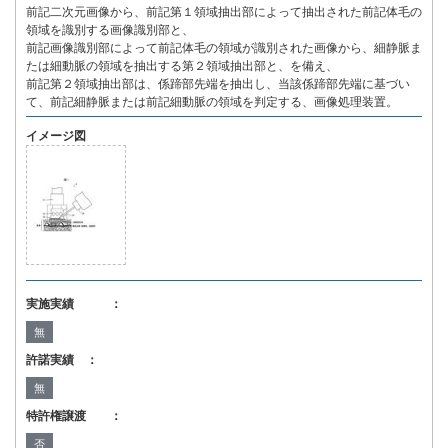
前記二次元画像から、前記第１領域抽出部によって抽出された前記体毛の
領域を識別する画像識別部と、
前記画像識別部によって前記体毛の領域が識別された画像から、細静脈ま
たは細動脈の領域を抽出する第２領域抽出部と、を備え、
前記第２領域抽出部は、係蹄部先端を抽出し、当該係蹄部先端に基づい
て、前記細静脈または前記細動脈の領域を判定する、画像処理装置。
イメージ図
実施実績 ：
無
許諾実績 ：
無
特許権譲渡 ：
否