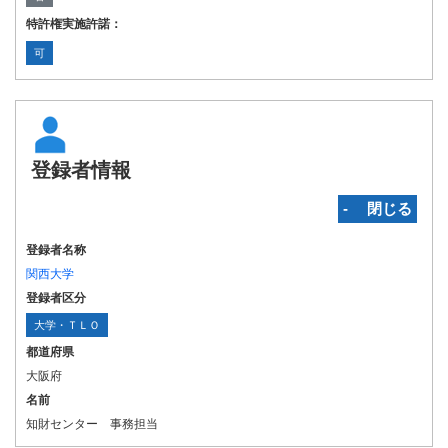
特許権実施許諾：
可
登録者情報
‐ 閉じる
登録者名称
関西大学
登録者区分
大学・ＴＬＯ
都道府県
大阪府
名前
知財センター 事務担当