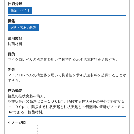
技術分野
食品・バイオ
機能
材料・素材の製造
適用製品
抗菌材料
目的
マイクロレベルの構造体を用いて抗菌性を示す抗菌材料を提供する。
効果
マイクロレベルの構造体を用いて抗菌性を示す抗菌材料を提供することが
できる。
技術概要
複数の柱状突起を備え、
各柱状突起の高さは２～１００μｍ、隣接する柱状突起の中心間距離が５
～１００μｍ、隣接する柱状突起と柱状突起との側壁間の距離が２～５０
μｍである、抗菌材料。
イメージ図